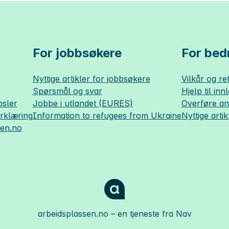
For jobbsøkere
For bedr
Nyttige artikler for jobbsøkere
Vilkår og ret
Spørsmål og svar
Hjelp til inn
sler
Jobbe i utlandet (EURES)
Overføre a
erklæring
Information to refugees from Ukraine
Nyttige artik
sen.no
arbeidsplassen.no
– en tjeneste fra Nav