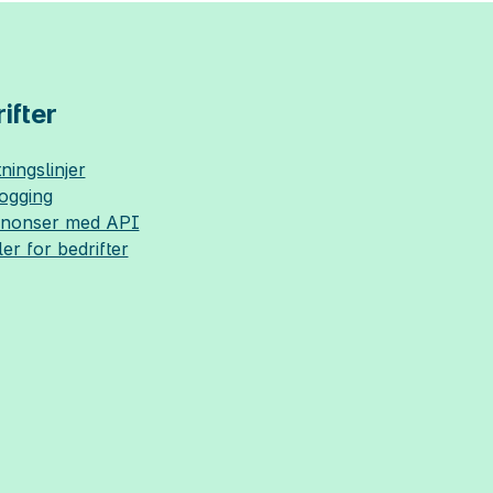
ifter
ningslinjer
logging
nnonser med API
ler for bedrifter