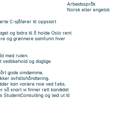
Arbeidsspråk
Norsk eller engelsk
rte C-sjåfører til oppstart
get og bidra til å holde Oslo rent
enere og grønnere samfunn hver
råd med ruten.
lt vedlikehold og daglige
 vårt gode omdømme.
kker avfallshåndtering.
ider kan variere noe ved f.eks.
 så snart vi finner rett kandidat
 StudentConsulting og leid ut til