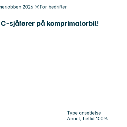
erjobben
2026
☀️
For bedrifter
r C-sjåfører på komprimatorbil!
Type ansettelse
Annet, heltid 100%