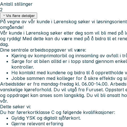
Antall stillinger
2
Vis flere detaljer
På vegne av vår kunde i Lørenskog søker vi løsningsoriente
omgående!
Vår kunde i Lørenskog søker etter deg som vil bli med på la
og ryddig! Med dette kan du være med på å bidra til et r
dag.
Dine sentrale arbeidsoppgaver vil være:
Kjøring av komprimatorbil og innsamling av avfall i t
Sørge for at bilen alltid er i topp stand gjennom enke
kontroller.
Ha kontakt med kundene og bidra til å opprettholde
Jobbe sammen med kolleger for å sikre effektiv og si
Arbeidstider er fra mandag-fredag kl. 06.00-14.00. Arbeidst
vanskelige kjøreforhold. Du vil utgå fra Furuset. Oppstart er
og oppdraget kan anses som langsiktig. Du vil bli ansatt hos
vår.
Dette søker vi:
Du har førerkortklasse C og følgende kvalifikasjoner:
Gyldig YSK og digitalt sjåførkort.
Gjerne relevant erfaring