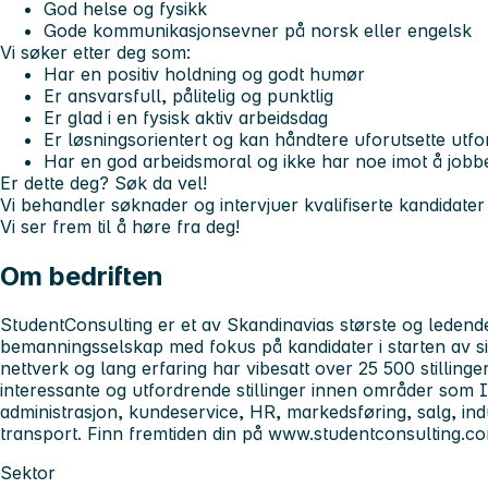
God helse og fysikk
Gode kommunikasjonsevner på norsk eller engelsk
Vi søker etter deg som:
Har en positiv holdning og godt humør
Er ansvarsfull, pålitelig og punktlig
Er glad i en fysisk aktiv arbeidsdag
Er løsningsorientert og kan håndtere uforutsette utfo
Har en god arbeidsmoral og ikke har noe imot å jobbe 
Er dette deg? Søk da vel!
Vi behandler søknader og intervjuer kvalifiserte kandidater
Vi ser frem til å høre fra deg!
Om bedriften
StudentConsulting er et av Skandinavias største og ledende
bemanningsselskap med fokus på kandidater i starten av sin
nettverk og lang erfaring har vibesatt over 25 500 stillinger d
interessante og utfordrende stillinger innen områder som 
administrasjon, kundeservice, HR, markedsføring, salg, indu
transport. Finn fremtiden din på www.studentconsulting.c
Sektor