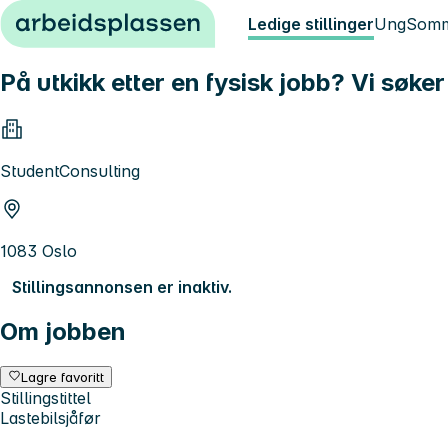
Hopp til innhold
Ledige stillinger
Ung
Somm
På utkikk etter en fysisk jobb? Vi søke
StudentConsulting
1083 Oslo
Stillingsannonsen er inaktiv.
Om jobben
Lagre favoritt
Stillingstittel
Lastebilsjåfør