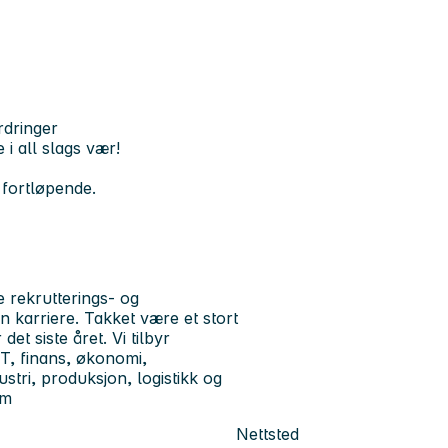
rdringer
i all slags vær!
 fortløpende.
 rekrutterings- og
 karriere. Takket være et stort
et siste året. Vi tilbyr
IT, finans, økonomi,
stri, produksjon, logistikk og
om
Nettsted