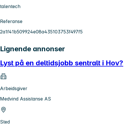
talentech
Referanse
2a1f41b509924e08a435103753f497f5
Lignende annonser
Lyst på en deltidsjobb sentralt i Hov?
Arbeidsgiver
Medvind Assistanse AS
Sted