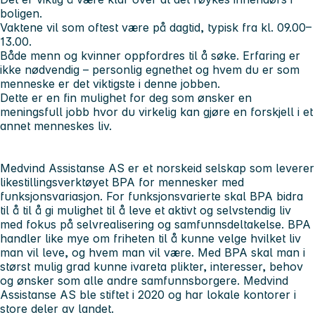
boligen.
Vaktene vil som oftest være på dagtid, typisk fra kl. 09.00–
13.00.
Både menn og kvinner oppfordres til å søke. Erfaring er
ikke nødvendig – personlig egnethet og hvem du er som
menneske er det viktigste i denne jobben.
Dette er en fin mulighet for deg som ønsker en
meningsfull jobb hvor du virkelig kan gjøre en forskjell i et
annet menneskes liv.
Medvind Assistanse AS er et norskeid selskap som leverer
likestillingsverktøyet BPA for mennesker med
funksjonsvariasjon. For funksjonsvarierte skal BPA bidra
til å til å gi mulighet til å leve et aktivt og selvstendig liv
med fokus på selvrealisering og samfunnsdeltakelse. BPA
handler like mye om friheten til å kunne velge hvilket liv
man vil leve, og hvem man vil være. Med BPA skal man i
størst mulig grad kunne ivareta plikter, interesser, behov
og ønsker som alle andre samfunnsborgere. Medvind
Assistanse AS ble stiftet i 2020 og har lokale kontorer i
store deler av landet.