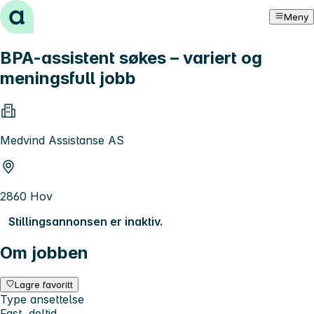
Hopp til innhold
Meny
BPA-assistent søkes – variert og
meningsfull jobb
Medvind Assistanse AS
2860 Hov
Stillingsannonsen er inaktiv.
Om jobben
Lagre favoritt
Type ansettelse
Fast, deltid