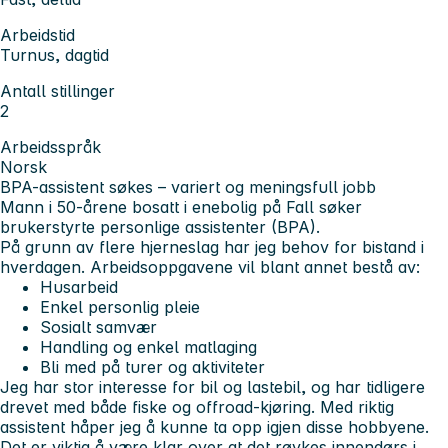
Arbeidstid
Turnus, dagtid
Antall stillinger
2
Arbeidsspråk
Norsk
BPA-assistent søkes – variert og meningsfull jobb
Mann i 50-årene bosatt i enebolig på Fall søker
brukerstyrte personlige assistenter (BPA).
På grunn av flere hjerneslag har jeg behov for bistand i
hverdagen. Arbeidsoppgavene vil blant annet bestå av:
Husarbeid
Enkel personlig pleie
Sosialt samvær
Handling og enkel matlaging
Bli med på turer og aktiviteter
Jeg har stor interesse for bil og lastebil, og har tidligere
drevet med både fiske og offroad-kjøring. Med riktig
assistent håper jeg å kunne ta opp igjen disse hobbyene.
Det er viktig å være klar over at det røykes innendørs i