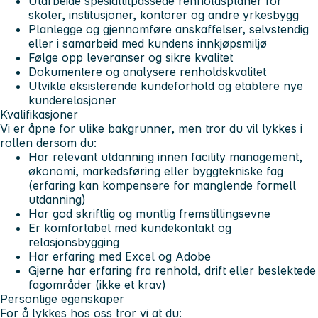
Utarbeide spesialtilpassede renholdsplaner for
skoler, institusjoner, kontorer og andre yrkesbygg
Planlegge og gjennomføre anskaffelser, selvstendig
eller i samarbeid med kundens innkjøpsmiljø
Følge opp leveranser og sikre kvalitet
Dokumentere og analysere renholdskvalitet
Utvikle eksisterende kundeforhold og etablere nye
kunderelasjoner
Kvalifikasjoner
Vi er åpne for ulike bakgrunner, men tror du vil lykkes i
rollen dersom du:
Har relevant utdanning innen facility management,
økonomi, markedsføring eller byggtekniske fag
(erfaring kan kompensere for manglende formell
utdanning)
Har god skriftlig og muntlig fremstillingsevne
Er komfortabel med kundekontakt og
relasjonsbygging
Har erfaring med Excel og Adobe
Gjerne har erfaring fra renhold, drift eller beslektede
fagområder (ikke et krav)
Personlige egenskaper
For å lykkes hos oss tror vi at du: