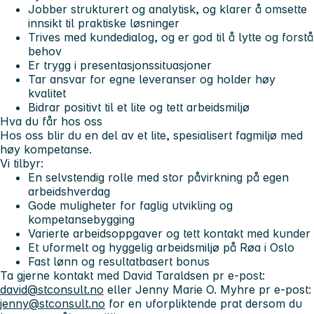
Jobber strukturert og analytisk, og klarer å omsette
innsikt til praktiske løsninger
Trives med kundedialog, og er god til å lytte og forstå
behov
Er trygg i presentasjonssituasjoner
Tar ansvar for egne leveranser og holder høy
kvalitet
Bidrar positivt til et lite og tett arbeidsmiljø
Hva du får hos oss
Hos oss blir du en del av et lite, spesialisert fagmiljø med
høy kompetanse.
Vi tilbyr:
En selvstendig rolle med stor påvirkning på egen
arbeidshverdag
Gode muligheter for faglig utvikling og
kompetansebygging
Varierte arbeidsoppgaver og tett kontakt med kunder
Et uformelt og hyggelig arbeidsmiljø på Røa i Oslo
Fast lønn og resultatbasert bonus
Ta gjerne kontakt med David Taraldsen pr e-post:
david@stconsult.no
eller Jenny Marie O. Myhre pr e-post:
jenny@stconsult.no
for en uforpliktende prat dersom du