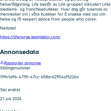
helserådgivning. Life består av Life-gruppen inkludert Lifes
medlems- og franchisebutikker. Hver dag går tusenvis av
mennesker inn i våre butikker for å snakke med oss om
helse ​​og få «expert advice from people who care».
Nettsted
https://lifenorge.teamtailor.com/
Annonsedata
Rapporter annonse
Stillingsnummer
199c1a9b-4795-47cc-b58a-62954af5226a
Sist endret
21. juli 2026