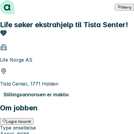
Hopp til innhold
Meny
Life søker ekstrahjelp til Tista Senter!
💚
Life Norge AS
Tista Center, 1771 Halden
Stillingsannonsen er inaktiv.
Om jobben
Lagre favoritt
Type ansettelse
Annet, deltid