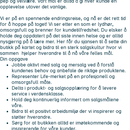
pep og velvære. Vårt mål er alltid å gi hver kunde en
opplevelse utover det vanlige.
Vi er på en spennende endringsreise, og nå er det rett tid
for å hoppe på toget! Vi ser etter en som er lydhør,
omsorgsfull og brenner for kundetilfredshet. Du elsker å
holde deg oppdatert på det siste innen helse og er alltid
nysgjerrig på å lære mer. Her får du sjansen til å sette din
butikk på kartet og bidra til en sterk salgskultur hvor vi
sammen hjelper hverandre til å nå våre felles mål.
Din oppgave
Jobbe aktivt med salg og mersalg ved å forstå
kundenes behov og anbefale de riktige produktene.
Representer Life-merket på en profesjonell og
omsorgsfull måte.
Delta i produkt- og salgsopplæring for å levere
service i verdensklasse.
Hold deg kontinuerlig informert om salgsmålene
våre.
Bidra til et positivt arbeidsmiljø der vi inspirerer og
støtter hverandre.
Sørg for at butikken alltid er imøtekommende og
inspirerende for våre kunder.