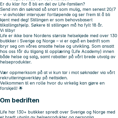
Er du klar for å bli en del av Life-familien?
Send inn din søknad så snart som mulig, men senest
20/7
- vi avholder intervjuer fortløpende og ser frem til å bli
kjent med deg!
Stillingen er som behovsbasert
tilkallingshjelp. Søkere til stillingen må ha fylt 18 år.
Vi tilbyr
Life er ikke bare Nordens største helsekjede med over 130
butikker i Sverige og Norge – vi er også en bedrift som
bryr seg om våres ansatte helse og utvikling. Som ansatt
hos oss får du tilgang til opplæring (Life Academy) innen
både helse og salg, samt rabatter på vårt brede utvalg av
helseprodukter.
Vær oppmerksom på at vi kun tar i mot søknader via vårt
rekrutteringsverktøy på nettsiden.
Velkommen til en rolle hvor du virkelig kan gjøre en
forskjell! 🌟
Om bedriften
Life har 130+ butikker spredt over Sverige og Norge med
et bredt utvalg av helseprodukter og personlig