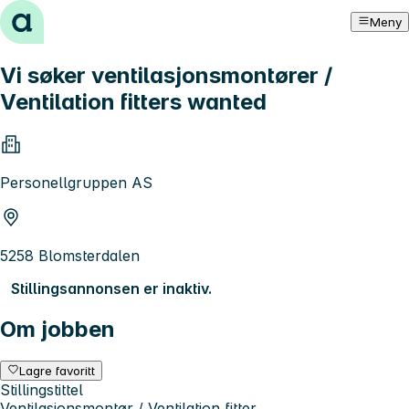
Hopp til innhold
Meny
Vi søker ventilasjonsmontører /
Ventilation fitters wanted
Personellgruppen AS
5258 Blomsterdalen
Stillingsannonsen er inaktiv.
Om jobben
Lagre favoritt
Stillingstittel
Ventilasjonsmontør / Ventilation fitter