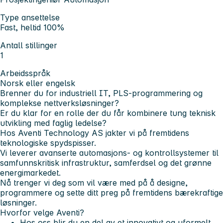
Type ansettelse
Fast, heltid 100%
Antall stillinger
1
Arbeidsspråk
Norsk eller engelsk
Brenner du for industriell IT, PLS-programmering og
komplekse nettverksløsninger?
Er du klar for en rolle der du får kombinere tung teknisk
utvikling med faglig ledelse?
Hos Aventi Technology AS jakter vi på fremtidens
teknologiske spydspisser.
Vi leverer avanserte automasjons- og kontrollsystemer til
samfunnskritisk infrastruktur, samferdsel og det grønne
energimarkedet.
Nå trenger vi deg som vil være med på å designe,
programmere og sette ditt preg på fremtidens bærekraftige
løsninger.
Hvorfor velge Aventi?
Hos oss blir du en del av et innovativt og uformelt