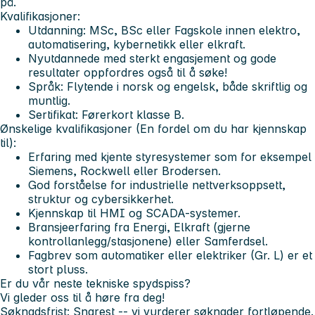
på.
Kvalifikasjoner:
Utdanning: MSc, BSc eller Fagskole innen elektro,
automatisering, kybernetikk eller elkraft.
Nyutdannede med sterkt engasjement og gode
resultater oppfordres også til å søke!
Språk: Flytende i norsk og engelsk, både skriftlig og
muntlig.
Sertifikat: Førerkort klasse B.
Ønskelige kvalifikasjoner (En fordel om du har kjennskap
til):
Erfaring med kjente styresystemer som for eksempel
Siemens, Rockwell eller Brodersen.
God forståelse for industrielle nettverksoppsett,
struktur og cybersikkerhet.
Kjennskap til HMI og SCADA-systemer.
Bransjeerfaring fra Energi, Elkraft (gjerne
kontrollanlegg/stasjonene) eller Samferdsel.
Fagbrev som automatiker eller elektriker (Gr. L) er et
stort pluss.
Er du vår neste tekniske spydspiss?
Vi gleder oss til å høre fra deg!
Søknadsfrist: Snarest -- vi vurderer søknader fortløpende.