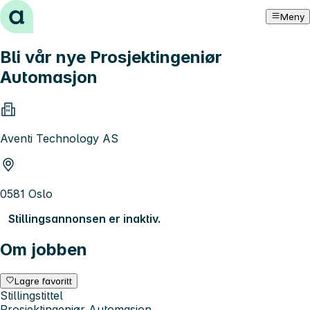
Hopp til innhold
Meny
Bli vår nye Prosjektingeniør
Automasjon
Aventi Technology AS
0581 Oslo
Stillingsannonsen er inaktiv.
Om jobben
Lagre favoritt
Stillingstittel
Prosjektingeniør Automasjon