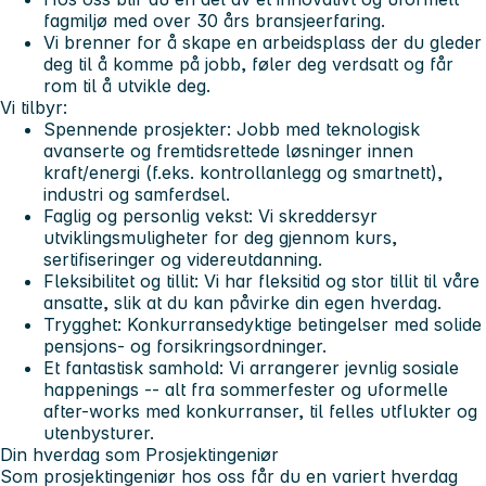
fagmiljø med over 30 års bransjeerfaring.
Vi brenner for å skape en arbeidsplass der du gleder
deg til å komme på jobb, føler deg verdsatt og får
rom til å utvikle deg.
Vi tilbyr:
Spennende prosjekter: Jobb med teknologisk
avanserte og fremtidsrettede løsninger innen
kraft/energi (f.eks. kontrollanlegg og smartnett),
industri og samferdsel.
Faglig og personlig vekst: Vi skreddersyr
utviklingsmuligheter for deg gjennom kurs,
sertifiseringer og videreutdanning.
Fleksibilitet og tillit: Vi har fleksitid og stor tillit til våre
ansatte, slik at du kan påvirke din egen hverdag.
Trygghet: Konkurransedyktige betingelser med solide
pensjons- og forsikringsordninger.
Et fantastisk samhold: Vi arrangerer jevnlig sosiale
happenings -- alt fra sommerfester og uformelle
after-works med konkurranser, til felles utflukter og
utenbysturer.
Din hverdag som Prosjektingeniør
Som prosjektingeniør hos oss får du en variert hverdag