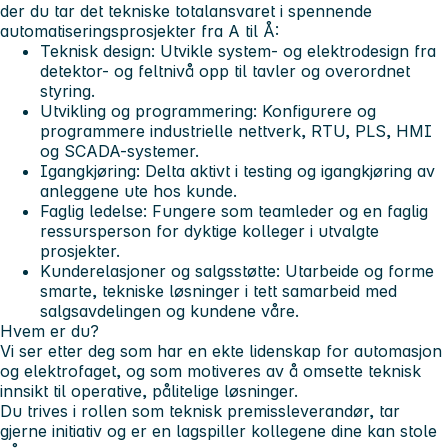
der du tar det tekniske totalansvaret i spennende
automatiseringsprosjekter fra A til Å:
Teknisk design: Utvikle system- og elektrodesign fra
detektor- og feltnivå opp til tavler og overordnet
styring.
Utvikling og programmering: Konfigurere og
programmere industrielle nettverk, RTU, PLS, HMI
og SCADA-systemer.
Igangkjøring: Delta aktivt i testing og igangkjøring av
anleggene ute hos kunde.
Faglig ledelse: Fungere som teamleder og en faglig
ressursperson for dyktige kolleger i utvalgte
prosjekter.
Kunderelasjoner og salgsstøtte: Utarbeide og forme
smarte, tekniske løsninger i tett samarbeid med
salgsavdelingen og kundene våre.
Hvem er du?
Vi ser etter deg som har en ekte lidenskap for automasjon
og elektrofaget, og som motiveres av å omsette teknisk
innsikt til operative, pålitelige løsninger.
Du trives i rollen som teknisk premissleverandør, tar
gjerne initiativ og er en lagspiller kollegene dine kan stole