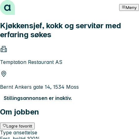
Hopp til innhold
Meny
Kjøkkensjef, kokk og servitør med
erfaring søkes
Temptation Restaurant AS
Bernt Ankers gate 14, 1534 Moss
Stillingsannonsen er inaktiv.
Om jobben
Lagre favoritt
Type ansettelse
Fast, heltid 100%