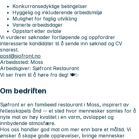
Konkurransedyktige betingelser
Hyggelig og inkluderende arbeidsmiljø
Mulighet for faglig utvikling
Varierte arbeidsdager
Oppstart etter avtale
Vi vurderer søknader fortløpende og oppfordrer
interesserte kandidater til å sende inn søknad og CV
snarest.
post@sjofront.no
Arbeidssted:
Moss
Arbeidsgiver:
Sjøfront Restaurant
Vi ser frem til å høre fra deg! 🍽️✨
Om bedriften
Sjøfront er en familieeid restaurant i Moss, inspirert av
fellesskapets ånd -- et sted hvor mennesker samles for å
nyte mat av høy kvalitet i en varm, avslappet og
innbydende atmosfære.
Hos oss handler god mat om mer enn bare et måltid. Vi
ønsker å skape gode opplevelser, bringe mennesker