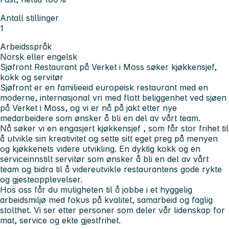
Antall stillinger
1
Arbeidsspråk
Norsk eller engelsk
Sjøfront Restaurant på Verket i Moss søker kjøkkensjef,
kokk og servitør
Sjøfront er en familieeid europeisk restaurant med en
moderne, internasjonal vri med flott beliggenhet ved sjøen
på Verket i Moss, og vi er nå på jakt etter nye
medarbeidere som ønsker å bli en del av vårt team.
Nå søker vi en engasjert
kjøkkensjef
, som får stor frihet til
å utvikle sin kreativitet og sette sitt eget preg på menyen
og kjøkkenets videre utvikling. En dyktig
kokk
og en
serviceinnstilt
servitør
som ønsker å bli en del av vårt
team og bidra til å videreutvikle restaurantens gode rykte
og gjesteopplevelser.
Hos oss får du muligheten til å jobbe i et hyggelig
arbeidsmiljø med fokus på kvalitet, samarbeid og faglig
stolthet. Vi ser etter personer som deler vår lidenskap for
mat, service og ekte gjestfrihet.