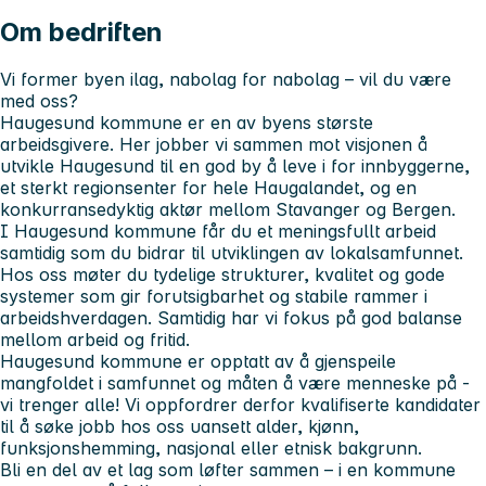
Om bedriften
Vi former byen ilag, nabolag for nabolag – vil du være
med oss?
Haugesund kommune er en av byens største
arbeidsgivere. Her jobber vi sammen mot visjonen å
utvikle Haugesund til en god by å leve i for innbyggerne,
et sterkt regionsenter for hele Haugalandet, og en
konkurransedyktig aktør mellom Stavanger og Bergen.
I Haugesund kommune får du et meningsfullt arbeid
samtidig som du bidrar til utviklingen av lokalsamfunnet.
Hos oss møter du tydelige strukturer, kvalitet og gode
systemer som gir forutsigbarhet og stabile rammer i
arbeidshverdagen. Samtidig har vi fokus på god balanse
mellom arbeid og fritid.
Haugesund kommune er opptatt av å gjenspeile
mangfoldet i samfunnet og måten å være menneske på -
vi trenger alle! Vi oppfordrer derfor kvalifiserte kandidater
til å søke jobb hos oss uansett alder, kjønn,
funksjonshemming, nasjonal eller etnisk bakgrunn.
Bli en del av et lag som løfter sammen – i en kommune