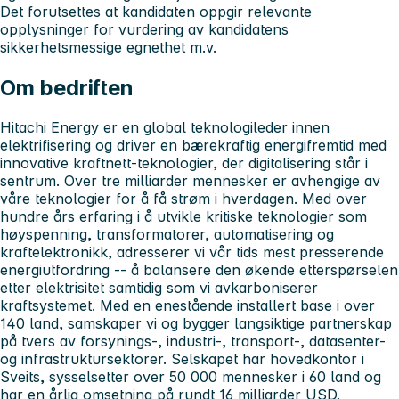
Det forutsettes at kandidaten oppgir relevante
opplysninger for vurdering av kandidatens
sikkerhetsmessige egnethet m.v.
Om bedriften
Hitachi Energy er en global teknologileder innen
elektrifisering og driver en bærekraftig energifremtid med
innovative kraftnett-teknologier, der digitalisering står i
sentrum. Over tre milliarder mennesker er avhengige av
våre teknologier for å få strøm i hverdagen. Med over
hundre års erfaring i å utvikle kritiske teknologier som
høyspenning, transformatorer, automatisering og
kraftelektronikk, adresserer vi vår tids mest presserende
energiutfordring -- å balansere den økende etterspørselen
etter elektrisitet samtidig som vi avkarboniserer
kraftsystemet. Med en enestående installert base i over
140 land, samskaper vi og bygger langsiktige partnerskap
på tvers av forsynings-, industri-, transport-, datasenter-
og infrastruktursektorer. Selskapet har hovedkontor i
Sveits, sysselsetter over 50 000 mennesker i 60 land og
har en årlig omsetning på rundt 16 milliarder USD.