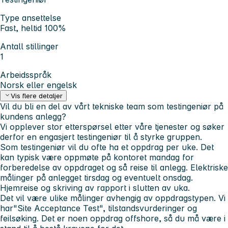
Type ansettelse
Fast, heltid 100%
Antall stillinger
1
Arbeidsspråk
Norsk eller engelsk
Vis flere detaljer
Vil du bli en del av vårt tekniske team som testingeniør på
kundens anlegg?
Vi opplever stor etterspørsel etter våre tjenester og søker
derfor en engasjert testingeniør til å styrke gruppen.
Som testingeniør vil du ofte ha et oppdrag per uke. Det
kan typisk være oppmøte på kontoret mandag for
forberedelse av oppdraget og så reise til anlegg. Elektriske
målinger på anlegget tirsdag og eventuelt onsdag.
Hjemreise og skriving av rapport i slutten av uka.
Det vil være ulike målinger avhengig av oppdragstypen. Vi
har"Site Acceptance Test"
,
tilstandsvurderinger og
feilsøking. Det er noen oppdrag offshore, så du må være i