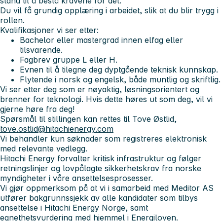
stand til å bestå kravene for det.
Du vil få grundig opplæring i arbeidet, slik at du blir trygg i
rollen.
Kvalifikasjoner vi ser etter:
Bachelor eller mastergrad innen elfag eller
tilsvarende.
Fagbrev gruppe L eller H.
Evnen til å tilegne deg dyptgående teknisk kunnskap.
Flytende i norsk og engelsk, både muntlig og skriftlig.
Vi ser etter deg som er nøyaktig, løsningsorientert og
brenner for teknologi. Hvis dette høres ut som deg, vil vi
gjerne høre fra deg!
Spørsmål til stillingen kan rettes til Tove Østlid,
tove.ostlid@hitachienergy.com
Vi behandler kun søknader som registreres elektronisk
med relevante vedlegg.
Hitachi Energy forvalter kritisk infrastruktur og følger
retningslinjer og lovpålagte sikkerhetskrav fra norske
myndigheter i våre ansettelsesprosesser.
Vi gjør oppmerksom på at vi i samarbeid med Meditor AS
utfører bakgrunnssjekk av alle kandidater som tilbys
ansettelse i Hitachi Energy Norge, samt
egnethetsvurdering med hjemmel i Energiloven.