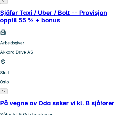
Sjåfør Taxi / Uber / Bolt -- Provisjon
opptil 55 % + bonus
Arbeidsgiver
Akkord Drive AS
Sted
Oslo
På vegne av Oda søker vi kl. B sjåfører
Sjåfør kl. B Oda Lierskogen