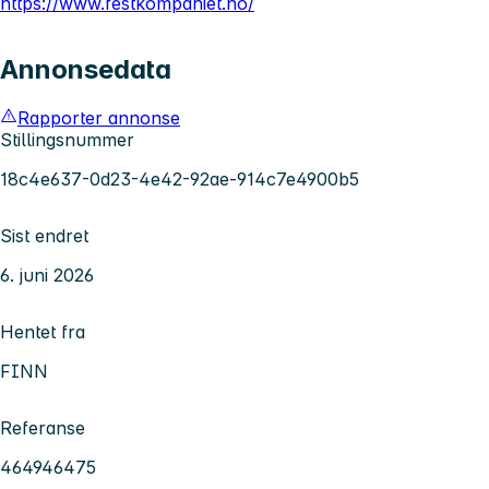
https://www.festkompaniet.no/
Annonsedata
Rapporter annonse
Stillingsnummer
18c4e637-0d23-4e42-92ae-914c7e4900b5
Sist endret
6. juni 2026
Hentet fra
FINN
Referanse
464946475