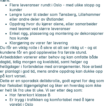
være:
Flere leveranser rundt i Oslo - med ulike stopp og
kunder
Lengre turer til steder som Tønsberg, Lillehammer
eller andre deler av Østlandet
Oppdrag hvor du kjører alene, eller samarbeider
med teamet ved større leveranser
Enkel rigg, plassering og montering av dekorasjoner
hos kunde
Klargjøring av varer før levering
Du får en viktig rolle i å sikre at alt ser riktig ut - og at
kundene får en god opplevelse fra første stund.
Arbeidstiden varierer etter behov og kan omfatte både
dagtid, tidlig morgen og kveldstid, samt helger og
helligdager i forbindelse med arrangementer. Noe arbeid
er planlagt i god tid, mens andre oppdrag kan dukke opp
på kort varsel.
Dette er en sporadisk deltidsrolle, godt egnet for deg som
har fleksibel tilgjengelighet og liker en hverdag som ikke
er helt lik fra uke til uke.
Vi ser etter deg som:
Har førerkort klasse B
Er trygg i trafikken og komfortabel med å kjøre
varebil i Oslo