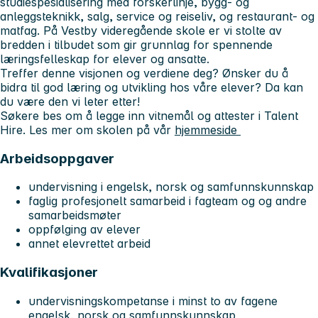
studiespesialisering med forskerlinje, bygg- og
anleggsteknikk, salg, service og reiseliv, og restaurant- og
matfag. På Vestby videregående skole er vi stolte av
bredden i tilbudet som gir grunnlag for spennende
læringsfelleskap for elever og ansatte.
Treffer denne visjonen og verdiene deg? Ønsker du å
bidra til god læring og utvikling hos våre elever? Da kan
du være den vi leter etter!
Søkere bes om å legge inn vitnemål og attester i Talent
Hire. Les mer om skolen på vår
hjemmeside
Arbeidsoppgaver
undervisning i engelsk, norsk og samfunnskunnskap
faglig profesjonelt samarbeid i fagteam og og andre
samarbeidsmøter
oppfølging av elever
annet elevrettet arbeid
Kvalifikasjoner
undervisningskompetanse i minst to av fagene
engelsk, norsk og samfunnskunnskap