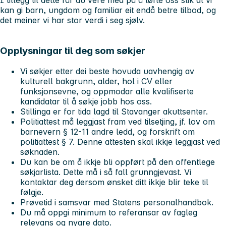
I tillegg til dette får du vere med på å løfte oss slik at vi
kan gi barn, ungdom og familiar eit endå betre tilbod, og
det meiner vi har stor verdi i seg sjølv.
Opplysningar til deg som søkjer
Vi søkjer etter dei beste hovuda uavhengig av
kulturell bakgrunn, alder, hol i CV eller
funksjonsevne, og oppmodar alle kvalifiserte
kandidatar til å søkje jobb hos oss.
Stillinga er for tida lagd til Stavanger akuttsenter.
Politiattest må leggjast fram ved tilsetjing, jf. lov om
barnevern § 12-11 andre ledd, og forskrift om
politiattest § 7. Denne attesten skal ikkje leggjast ved
søknaden.
Du kan be om å ikkje bli oppført på den offentlege
søkjarlista. Dette må i så fall grunngjevast. Vi
kontaktar deg dersom ønsket ditt ikkje blir teke til
følgje.
Prøvetid i samsvar med Statens personalhandbok.
Du må oppgi minimum to referansar av fagleg
relevans og nyare dato.