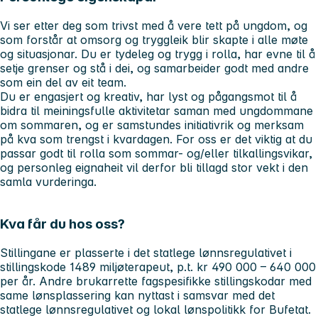
Vi ser etter deg som trivst med å vere tett på ungdom, og
som forstår at omsorg og tryggleik blir skapte i alle møte
og situasjonar. Du er tydeleg og trygg i rolla, har evne til å
setje grenser og stå i dei, og samarbeider godt med andre
som ein del av eit team.
Du er engasjert og kreativ, har lyst og pågangsmot til å
bidra til meiningsfulle aktivitetar saman med ungdommane
om sommaren, og er samstundes initiativrik og merksam
på kva som trengst i kvardagen. For oss er det viktig at du
passar godt til rolla som sommar- og/eller tilkallingsvikar,
og personleg eignaheit vil derfor bli tillagd stor vekt i den
samla vurderinga.
Kva får du hos oss?
Stillingane er plasserte i det statlege lønnsregulativet i
stillingskode 1489 miljøterapeut, p.t. kr 490 000 – 640 000
per år. Andre brukarrette fagspesifikke stillingskodar med
same lønsplassering kan nyttast i samsvar med det
statlege lønnsregulativet og lokal lønspolitikk for Bufetat.