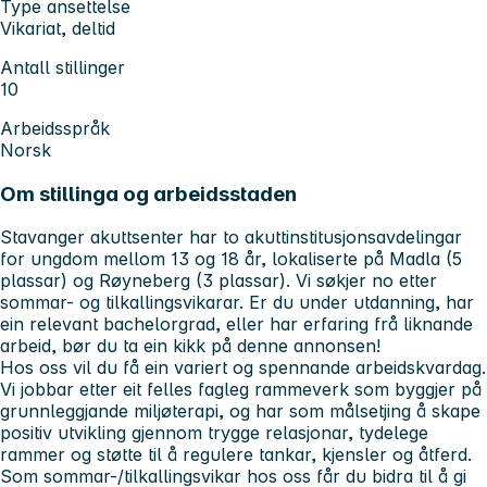
Type ansettelse
Vikariat, deltid
Antall stillinger
10
Arbeidsspråk
Norsk
Om stillinga og arbeidsstaden
Stavanger akuttsenter har to akuttinstitusjonsavdelingar
for ungdom mellom 13 og 18 år, lokaliserte på Madla (5
plassar) og Røyneberg (3 plassar). Vi søkjer no etter
sommar- og tilkallingsvikarar. Er du under utdanning, har
ein relevant bachelorgrad, eller har erfaring frå liknande
arbeid, bør du ta ein kikk på denne annonsen!
Hos oss vil du få ein variert og spennande arbeidskvardag.
Vi jobbar etter eit felles fagleg rammeverk som byggjer på
grunnleggjande miljøterapi, og har som målsetjing å skape
positiv utvikling gjennom trygge relasjonar, tydelege
rammer og støtte til å regulere tankar, kjensler og åtferd.
Som sommar-/tilkallingsvikar hos oss får du bidra til å gi