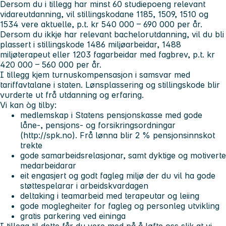
Dersom du i tillegg har minst 60 studiepoeng relevant
vidareutdanning, vil stillingskodane 1185, 1509, 1510 og
1534 vere aktuelle, p.t. kr 540 000 – 690 000 per år.
Dersom du ikkje har relevant bachelorutdanning, vil du bli
plassert i stillingskode 1486 miljøarbeidar, 1488
miljøterapeut eller 1203 fagarbeidar med fagbrev, p.t. kr
420 000 – 560 000 per år.
I tillegg kjem turnuskompensasjon i samsvar med
tariffavtalane i staten. Lønsplassering og stillingskode blir
vurderte ut frå utdanning og erfaring.
Vi kan òg tilby:
medlemskap i Statens pensjonskasse med gode
låne-, pensjons- og forsikringsordningar
(http://spk.no). Frå lønna blir 2 % pensjonsinnskot
trekte
gode samarbeidsrelasjonar, samt dyktige og motiverte
medarbeidarar
eit engasjert og godt fagleg miljø der du vil ha gode
støttespelarar i arbeidskvardagen
deltaking i teamarbeid med terapeutar og leiing
gode moglegheiter for fagleg og personleg utvikling
gratis parkering ved eininga