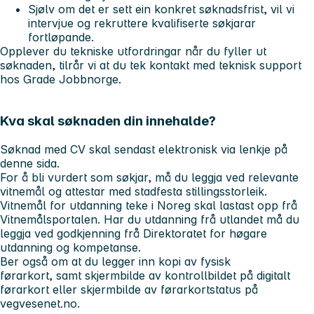
Sjølv om det er sett ein konkret søknadsfrist, vil vi
intervjue og rekruttere kvalifiserte søkjarar
fortløpande.
Opplever du tekniske utfordringar når du fyller ut
søknaden, tilrår vi at du tek kontakt med teknisk support
hos Grade Jobbnorge.
Kva skal søknaden din innehalde?
Søknad med CV skal sendast elektronisk via lenkje på
denne sida.
For å bli vurdert som søkjar, må du leggja ved relevante
vitnemål og attestar med stadfesta stillingsstorleik.
Vitnemål for utdanning teke i Noreg skal lastast opp frå
Vitnemålsportalen. Har du utdanning frå utlandet må du
leggja ved godkjenning frå Direktoratet for høgare
utdanning og kompetanse.
Ber også om at du legger inn kopi av fysisk
førarkort, samt skjermbilde av kontrollbildet på digitalt
førarkort eller skjermbilde av førarkortstatus på
vegvesenet.no.