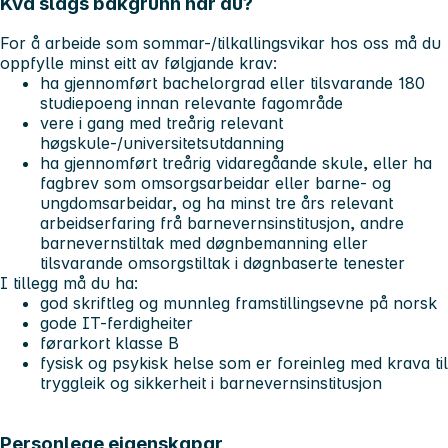
Kva slags bakgrunn har du?
For å arbeide som sommar-/tilkallingsvikar hos oss må du
oppfylle minst eitt av følgjande krav:
ha gjennomført bachelorgrad eller tilsvarande 180
studiepoeng innan relevante fagområde
vere i gang med treårig relevant
høgskule-/universitetsutdanning
ha gjennomført treårig vidaregåande skule, eller ha
fagbrev som omsorgsarbeidar eller barne- og
ungdomsarbeidar, og ha minst tre års relevant
arbeidserfaring frå barnevernsinstitusjon, andre
barnevernstiltak med døgnbemanning eller
tilsvarande omsorgstiltak i døgnbaserte tenester
I tillegg må du ha:
god skriftleg og munnleg framstillingsevne på norsk
gode IT-ferdigheiter
førarkort klasse B
fysisk og psykisk helse som er foreinleg med krava til
tryggleik og sikkerheit i barnevernsinstitusjon
Personlege eigenskapar