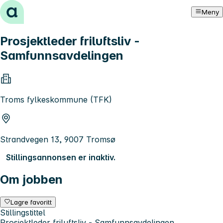
Hopp til innhold
Meny
Prosjektleder friluftsliv -
Samfunnsavdelingen
Troms fylkeskommune (TFK)
Strandvegen 13, 9007 Tromsø
Stillingsannonsen er inaktiv.
Om jobben
Lagre favoritt
Stillingstittel
Prosjektleder friluftsliv - Samfunnsavdelingen