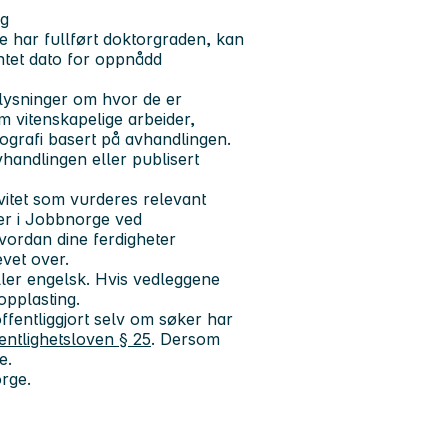
ng
e har fullført doktorgraden, kan
entet dato for oppnådd
plysninger om hvor de er
em vitenskapelige arbeider,
ografi basert på avhandlingen.
vhandlingen eller publisert
vitet som vurderes relevant
ger i Jobbnorge ved
hvordan dine ferdigheter
vet over.
ler engelsk. Hvis vedleggene
pplasting.
fentliggjort selv om søker har
entlighetsloven § 25
. Dersom
e.
rge.