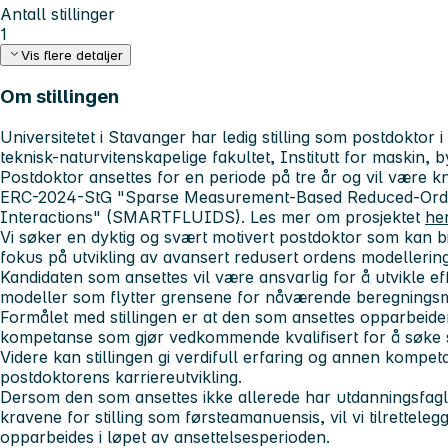
Antall stillinger
1
Vis flere detaljer
Om stillingen
Universitetet i Stavanger har ledig stilling som postdoktor 
teknisk-naturvitenskapelige fakultet, Institutt for maskin, 
Postdoktor ansettes for en periode på tre år og vil være kny
ERC-2024-StG "Sparse Measurement-Based Reduced-Order
Interactions" (SMARTFLUIDS). Les mer om prosjektet
he
Vi søker en dyktig og svært motivert postdoktor som kan b
fokus på utvikling av avansert redusert ordens modellering 
Kandidaten som ansettes vil være ansvarlig for å utvikle e
modeller som flytter grensene for nåværende beregningsm
Formålet med stillingen er at den som ansettes opparbeide
kompetanse som gjør vedkommende kvalifisert for å søke s
Videre kan stillingen gi verdifull erfaring og annen kompe
postdoktorens karriereutvikling.
Dersom den som ansettes ikke allerede har utdanningsfagl
kravene for stilling som førsteamanuensis, vil vi tilrettele
opparbeides i løpet av ansettelsesperioden.