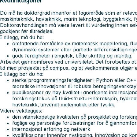
Kvalifikasjoner
Du må ha doktorgrad innenfor et fagområde som er relevan
maskinteknikk, havteknikk, marin teknologi, byggteknikk, f
Doktoravhandlingen må være levert til vurdering innen søkn
godkjent før tiltredelse.
I tillegg, må du ha:
omfattende forståelse av matematisk modellering, fl
dynamiske systemer eller partielle differensialligninge
gode ferdigheter i engelsk, både skriftlig og muntlig.
Arbeidet gjennomføres ved universitetet. Det forutsettes at
tid med prosjektet på campus, og at vedkommende utgjør en 
I tillegg bør du ha:
sterke programmeringsferdigheter i Python eller C++ f
teoretiske innovasjoner til robuste beregningsverktøy
publikasjoner av høy kvalitet i anerkjente internasjonal
forskningsfokus på fluid-struktur-interaksjon, hydro
havteknikk, anvendt matematikk eller fysikk.
Videre vektlegges:
den vitenskapelige kvaliteten på prosjektet og forskin
faglige og personlige forutsetninger for å gjennomfø
internasjonal erfaring og nettverk
kvalifikasjoner innenfor nyskaping, innovasjon og ko