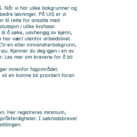
S. Når vi har ulike bakgrunner og
 bedre løsninger. På UiS er vi
r til rette for ansatte med
tuasjon i ulike livsfaser.
 til å søke, uavhengig av kjønn,
 har vært utenfor arbeidslivet.
i CV-en eller innvandrerbakgrunn,
rvju. Kjenner du deg igjen i en av
r. Les mer om kravene for å bli
linger innenfor fagområdet.
vil en kvinne bli prioritert foran
den. Her registreres minimum,
pråkferdigheter. I søknadsbrevet
tillingen.