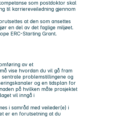
en kompetanse som postdoktor skal
ng til karriereveiledning gjennom
forutsettes at den som ansettes
r en del av det faglige miljøet.
urope ERC-Starting Grant.
omføring av et
 må vise hvordan du vil gå fram
 sentrale problemstillingene og
seringskanaler og en tidsplan for
knaden på hvilken måte prosjektet
get vil inngå i
es i samråd med veileder(e) i
t er en forutsetning at du