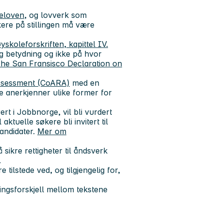
teloven
, og lovverk som
kere på stillingen må være
yskoleforskriften, kapittel IV.
og betydning og ikke på hvor
he San Fransisco Declaration on
ssessment (CoARA)
med en
re anerkjenner ulike former for
rt i Jobbnorge, vil bli vurdert
ktuelle søkere bli invitert til
kandidater.
Mer om
sikre rettigheter til åndsverk
.
 tilstede ved, og tilgjengelig for,
ingsforskjell mellom tekstene