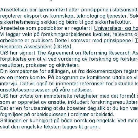
Ansettelsen blir gjennomført etter prinsippene i
statsansat
regulerer eksport av kunnskap, teknologi og tjenester. Sø
sikkerhetsmessig skikket og bidra til god sikkerhetkultur.
Ansettelse som postdoktor er regulert i
Universitets- og hø
Vi legger vekt på forskningsarbeidenes kvalitet, relevans 
arbeidene er publisert. Dette i samsvar med prinsippene i
T
Research Assessment (DORA).
UiS har signert
The Agreement on Reforming Research A
forpliktelse om at vi ved vurdering av forskning og forske
resultater, praksiser og aktiviteter.
Din kompetanse for stillingen, ut fra dokumentasjon registre
av en intern komite. På bakgrunn av komiteens uttalelse vil a
intervju. Det vil også bli innhentet referanser for aktuelle 
ansettelsesprosessen på våre nettsider.
UiS har avtale om immaterielle rettigheter med det formål å 
som er opprettet av ansatte, inkludert forskningsresultater
Det er en forutsetning at du bosetter deg slik at du kan være
fagmiljøet på arbeidsplassen i ordinær arbeidstid.
Stillingen er kunngjort på både norsk og engelsk. Ved men
skal den engelske teksten legges til grunn.