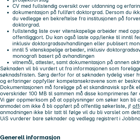
CV med fullstendig oversikt over utdanning og erfari
dokumentasjon på fullført doktorgrad. Dersom du ikk
du vedlegge en bekreftelse fra institusjonen på forv
doktorgrad.
fullstendig liste over vitenskapelige arbeider med op
offentliggjort. Du kan også laste opp/lenke til inntil f
inklusiv doktorgradsavhandlingen eller publisert mon
inntil 5 vitenskapelige arbeider, inklusiv doktorgradsa
monografi basert på avhandlingen
vitnemål, attester, samt dokumentasjon på annen akti
Søknaden vil bli vurdert ut fra informasjonen som forelig
søknadsfristen. Sørg derfor for at søknaden tydelig viser 
og erfaringer oppfyller kompetansekravene som er beskre
Dokumentasjonen må foreligge på et skandinavisk språk el
overskrider 100 MB til sammen må disse komprimeres før o
Vi gjør oppmerksom på at opplysninger om søker kan bli of
anmodet om ikke å bli oppført på offentlig søkerliste, jf
off
anmodningen ikke blir tatt til følge vil du bli varslet om dett
UiS vurderer bare søknader og vedlegg registrert i Jobbno
Generell informasjon