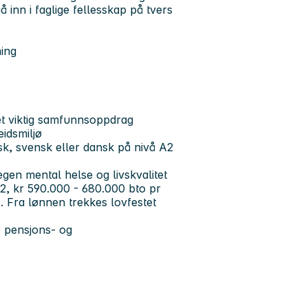
inn i faglige fellesskap på tvers
ning
et viktig samfunnsoppdrag
eidsmiljø
sk, svensk eller dansk på nivå A2
 egen mental helse og livskvalitet
52, kr 590.000 - 680.000 bto pr
s. Fra lønnen trekkes lovfestet
 pensjons- og