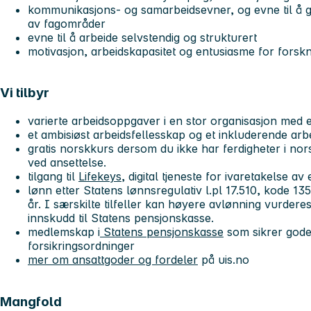
kommunikasjons- og samarbeidsevner, og evne til å gå 
av fagområder
evne til å arbeide selvstendig og strukturert
motivasjon, arbeidskapasitet og entusiasme for forsk
Vi tilbyr
varierte arbeidsoppgaver i en stor organisasjon med 
et ambisiøst arbeidsfellesskap og et inkluderende arb
gratis norskkurs dersom du ikke har ferdigheter i nor
ved ansettelse.
tilgang til
Lifekeys
, digital tjeneste for ivaretakelse av
lønn etter Statens lønnsregulativ l.pl 17.510, kode 13
år. I særskilte tilfeller kan høyere avlønning vurdere
innskudd til Statens pensjonskasse.
medlemskap i
Statens pensjonskasse
som sikrer gode
forsikringsordninger
mer om ansattgoder og fordeler
på uis.no
Mangfold