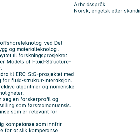
Arbeidsspråk
Norsk, engelsk eller skandi
i offshoreteknologi
ved Det
bygg og materialteknologi.
ttet til forskningsprosjektet
 Models of Fluid-Structure-
r
.
idra til ERC-StG-prosjektet med
for fluid-struktur-interaksjon.
ffektive algoritmer og numeriske
uligheter.
r seg en forskerprofil og
tilling som førsteamanuensis.
tanse som er relevant for
ig kompetanse som innfrir
gge for at slik kompetanse