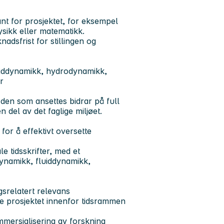
t for prosjektet, for eksempel
ysikk eller matematikk.
adsfrist for stillingen og
uiddynamikk, hydrodynamikk,
r
 den som ansettes bidrar på full
del av det faglige miljøet.
or å effektivt oversette
e tidsskrifter, med et
dynamikk, fluiddynamikk,
gsrelatert relevans
re prosjektet innenfor tidsrammen
mmersialisering av forskning