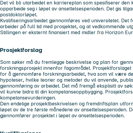
Det vil bli utarbeidet en karriereplan som spesifiserer d
opparbeide seg i løpet av ansettelsesperioden. Det gis tilga
postdoktorløpet.
Kvalifiseringsarbeidet gjennomføres ved universitetet. Det 
arbeider på full tid med prosjektet, og at vedkommende utgjø
Stillingen er eksternt finansiert med midler fra Horizon E
Prosjektforslag
Som søker må du fremlegge beskrivelse og plan for gjenn
forskningsprosjekt innenfor fagområdet. Prosjektforslaget
for å gjennomføre forskningsarbeidet, hva som vil være de
hypoteser, hvilke teorier og metoder du vil anvende, publi
gjennomføring av arbeidet. Det må fremgå eksplisitt av sø
vil kunne bidra til din kompetanseoppbygging. Prosjektforsla
kompetansevurderingen.
Den endelige prosjektbeskrivelsen og fremdriftsplan utform
løpet av de tre første månedene av ansettelsesperioden. De
gjennomfører prosjektet i løpet av ansettelsesperioden.