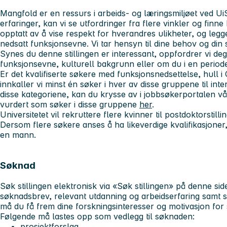
Mangfold er en ressurs i arbeids- og læringsmiljøet ved Ui
erfaringer, kan vi se utfordringer fra flere vinkler og finne
opptatt av å vise respekt for hverandres ulikheter, og legge
nedsatt funksjonsevne. Vi tar hensyn til dine behov og din si
Synes du denne stillingen er interessant, oppfordrer vi deg
funksjonsevne, kulturell bakgrunn eller om du i en periode
Er det kvalifiserte søkere med funksjonsnedsettelse, hull 
innkaller vi minst én søker i hver av disse gruppene til inte
disse kategoriene, kan du krysse av i jobbsøkerportalen vå
vurdert som søker i disse gruppene
her
.
Universitetet vil rekruttere flere kvinner til postdoktorstil
Dersom flere søkere anses å ha likeverdige kvalifikasjoner, 
en mann.
Søknad
Søk stillingen elektronisk via «Søk stillingen» på denne si
søknadsbrev, relevant utdanning og arbeidserfaring samt s
må du få frem dine forskningsinteresser og motivasjon for s
Følgende må lastes opp som vedlegg til søknaden:
prosjektforslag