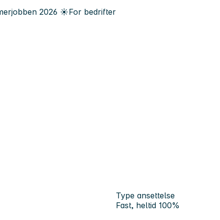
erjobben
2026
☀️
For bedrifter
Type ansettelse
Fast, heltid 100%