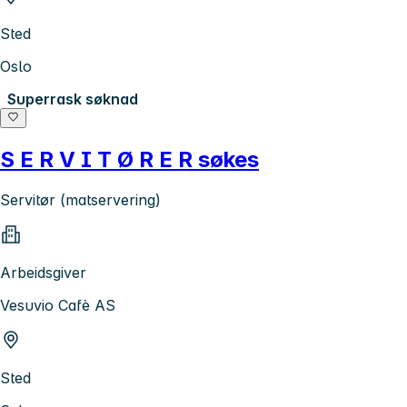
Sted
Oslo
Superrask søknad
S E R V I T Ø R E R søkes
Servitør (matservering)
Arbeidsgiver
Vesuvio Cafè AS
Sted