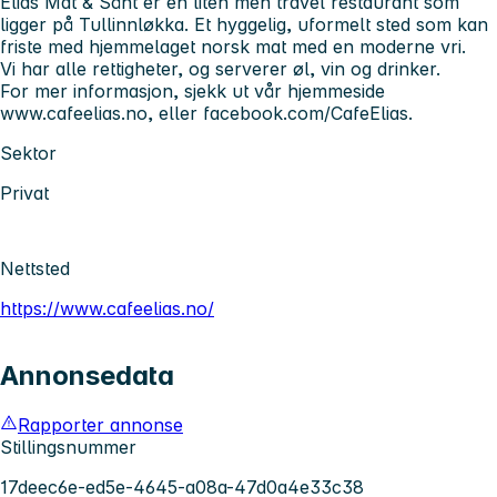
Elias Mat & Sånt er en liten men travel restaurant som
ligger på Tullinnløkka. Et hyggelig, uformelt sted som kan
friste med hjemmelaget norsk mat med en moderne vri.
Vi har alle rettigheter, og serverer øl, vin og drinker.
For mer informasjon, sjekk ut vår hjemmeside
www.cafeelias.no, eller facebook.com/CafeElias.
Sektor
Privat
Nettsted
https://www.cafeelias.no/
Annonsedata
Rapporter annonse
Stillingsnummer
17deec6e-ed5e-4645-a08a-47d0a4e33c38