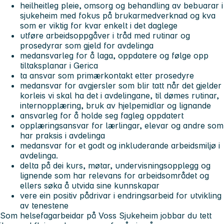
heilheitleg pleie, omsorg og behandling av bebuarar i
sjukeheim med fokus på brukarmedverknad og kva
som er viktig for kvar enkelt i det daglege
utføre arbeidsoppgåver i tråd med rutinar og
prosedyrar som gjeld for avdelinga
medansvarleg for å laga, oppdatere og følge opp
tiltaksplanar i Gerica
ta ansvar som primærkontakt etter prosedyre
medansvar for avgjersler som blir tatt når det gjelder
korleis vi skal ha det i avdelingane, til dømes rutinar,
internopplæring, bruk av hjelpemidlar og lignande
ansvarleg for å holde seg fagleg oppdatert
opplæringsansvar for lærlingar, elevar og andre som
har praksis i avdelinga
medansvar for et godt og inkluderande arbeidsmiljø i
avdelinga.
delta på dei kurs, møtar, undervisningsopplegg og
lignende som har relevans for arbeidsområdet og
ellers søka å utvida sine kunnskapar
vere ein positiv pådrivar i endringsarbeid for utvikling
av tenestene
Som helsefagarbeidar på Voss Sjukeheim jobbar du tett