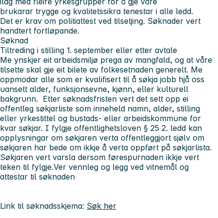
ilag med fleire yrkesgrupper for å gje våre
brukarar trygge og kvalitetssikra tenestar i alle ledd.
Det er krav om politiattest ved tilsetjing. Søknader vert
handtert fortløpande.
Søknad
Tiltreding i stilling 1. september eller etter avtale
Me ynskjer eit arbeidsmiljø prega av mangfald, og at våre
tilsette skal gje eit bilete av folkesetnaden generelt. Me
oppmodar alle som er kvalifisert til å søkja jobb hjå oss
uansett alder, funksjonsevne, kjønn, eller kulturell
bakgrunn. Etter søknadsfristen vert det sett opp ei
offentleg søkjarliste som inneheld namn, alder, stilling
eller yrkestittel og bustads- eller arbeidskommune for
kvar søkjar. I fylgje offentlighetsloven § 25 2. ledd kan
opplysningar om søkjaren verta offentleggjort sjølv om
søkjaren har bede om ikkje å verta oppført på søkjarlista.
Søkjaren vert varsla dersom førespurnaden ikkje vert
teken til fylgje.Ver vennleg og legg ved vitnemål og
attestar til søknaden
Link til søknadsskjema:
Søk her