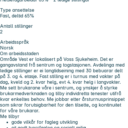
Type ansettelse
Fast, deltid 65%
Antall stillinger
2
Arbeidsspråk
Norsk
Om arbeidsstaden
Område Vest er lokalisert på Voss Sjukeheim. Det er
gangavstand frå sentrum og togstasjonen. Avdelinga med
ledige stillinger er ei langtidseining med 30 bebuarar delt
på 3. og 4. etasje. Fast stilling er i turnus med vakter på
dag, kveld og 2. kvar helg, evt 4. kvar helg i langvakter.
Me sett brukarane våre i sentrum, og ynskjer å styrke
brukarmedverknaden og tilby individretta tenester utifrå
kvar enkeltes behov. Me jobbar etter årsturnusprinsippet
som sikrar forutsigbarheit for den tilsette, og kontinuitet
for våre brukarar.
Me tilbyr
gode vilkår for fagleg utvikling
eit godt tverrfagleg og sosialt miljø