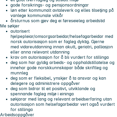
gode forsikrings- og pensjonsordningar
løn etter kommunalt avtaleverk og elles tilsetjing på
vanlege kommunale vilkår
årsturnus som gjev deg ei føreseieleg arbeidstid
Me søkjer
autorisert
hjelpepleiar/omsorgsarbeidar/helsefagarbeidar med
norsk autorisasjon som er fagleg dyktig. Gjerne
med vidareutdanning innan akutt, geriatri, palliasjon
eller anna relevant utdanning
krav om autorisasjon for å bli vurdert for stillinga
deg som har gyldig arbeids- og opphaldstillatelse og
innehar gode norskkunnskapar både skriftleg og
munnleg
deg som er fleksibel, ynskjer å ta ansvar og kan
delegere og administrere oppgåver
deg som bidrar til eit positivt, utviklande og
spennande fagleg miljø i eininga
søkjarar med lang og relevant arbeidserfaring utan
autorisasjon som helsefagarbeidar vert også vurdert
for stillinga
Arbeidsoppgåver