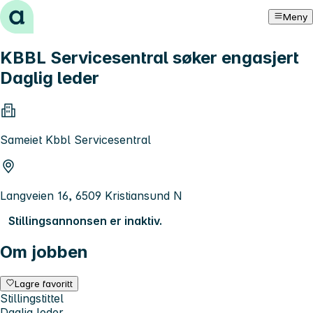
Hopp til innhold
Meny
KBBL Servicesentral søker engasjert
Daglig leder
Sameiet Kbbl Servicesentral
Langveien 16, 6509 Kristiansund N
Stillingsannonsen er inaktiv.
Om jobben
Lagre favoritt
Stillingstittel
Daglig leder