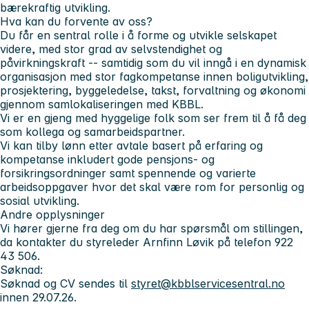
bærekraftig utvikling.
Hva kan du forvente av oss?
Du får en sentral rolle i å forme og utvikle selskapet
videre, med stor grad av selvstendighet og
påvirkningskraft -- samtidig som du vil inngå i en dynamisk
organisasjon med stor fagkompetanse innen boligutvikling,
prosjektering, byggeledelse, takst, forvaltning og økonomi
gjennom samlokaliseringen med KBBL.
Vi er en gjeng med hyggelige folk som ser frem til å få deg
som kollega og samarbeidspartner.
Vi kan tilby lønn etter avtale basert på erfaring og
kompetanse inkludert gode pensjons- og
forsikringsordninger samt spennende og varierte
arbeidsoppgaver hvor det skal være rom for personlig og
sosial utvikling.
Andre opplysninger
Vi hører gjerne fra deg om du har spørsmål om stillingen,
da kontakter du styreleder Arnfinn Løvik på telefon 922
43 506.
Søknad:
Søknad og CV sendes til
styret@kbblservicesentral.no
innen 29.07.26.