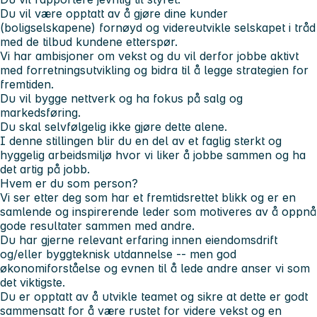
Du vil være opptatt av å gjøre dine kunder
(boligselskapene) fornøyd og videreutvikle selskapet i tråd
med de tilbud kundene etterspør.
Vi har ambisjoner om vekst og du vil derfor jobbe aktivt
med forretningsutvikling og bidra til å legge strategien for
fremtiden.
Du vil bygge nettverk og ha fokus på salg og
markedsføring.
Du skal selvfølgelig ikke gjøre dette alene.
I denne stillingen blir du en del av et faglig sterkt og
hyggelig arbeidsmiljø hvor vi liker å jobbe sammen og ha
det artig på jobb.
Hvem er du som person?
Vi ser etter deg som har et fremtidsrettet blikk og er en
samlende og inspirerende leder som motiveres av å oppnå
gode resultater sammen med andre.
Du har gjerne relevant erfaring innen eiendomsdrift
og/eller byggteknisk utdannelse -- men god
økonomiforståelse og evnen til å lede andre anser vi som
det viktigste.
Du er opptatt av å utvikle teamet og sikre at dette er godt
sammensatt for å være rustet for videre vekst og en