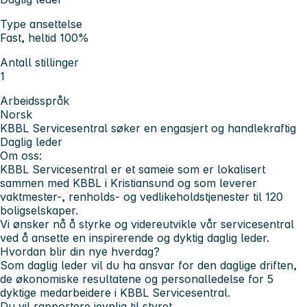
Type ansettelse
Fast, heltid 100%
Antall stillinger
1
Arbeidsspråk
Norsk
KBBL Servicesentral søker en engasjert og handlekraftig
Daglig leder
Om oss:
KBBL Servicesentral er et sameie som er lokalisert
sammen med KBBL i Kristiansund og som leverer
vaktmester-, renholds- og vedlikeholdstjenester til 120
boligselskaper.
Vi ønsker nå å styrke og videreutvikle vår servicesentral
ved å ansette en inspirerende og dyktig daglig leder.
Hvordan blir din nye hverdag?
Som daglig leder vil du ha ansvar for den daglige driften,
de økonomiske resultatene og personalledelse for 5
dyktige medarbeidere i KBBL Servicesentral.
Du vil rapportere jevnlig til styret.