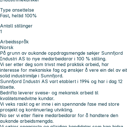
Type ansettelse
Fast, heltid 100%
Antall stillinger
1
Arbeidsspråk
Norsk
På grunn av aukande oppdragsmengde søkjer Sunnfjord
Industri AS to nye medarbeidarar i 100 % stilling.
Vi ser etter deg som trivst med praktisk arbeid, har
interesse for mekaniske fag og ønskjer å vere ein del av eit
solid industrimiljø i Sunnfjord.
Sunnfjord Industri AS vart etablert i 1994 og har i dag 12
tilsette.
Bedrifta leverer sveise- og mekanisk arbeid til
kvalitetsmedvitne kundar.
Vi veks raskt og er inne i ein spennande fase med store
prosjekt og kontinuerleg utvikling.
No ser vi etter fleire medarbeidarar for å handtere den
aukande arbeidsmengda.
Vi søkjer engasjerte og allsidige kandidatar som kan bidra