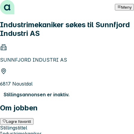
Hopp til innhold
Meny
Industrimekaniker søkes til Sunnfjord
Industri AS
SUNNFJORD INDUSTRI AS
6817 Naustdal
Stillingsannonsen er inaktiv.
Om jobben
Lagre favoritt
Stillingstittel
Industrimekaniker