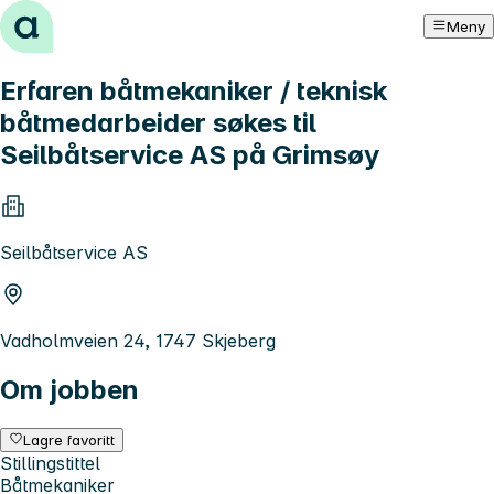
Hopp til innhold
Meny
Erfaren båtmekaniker / teknisk
båtmedarbeider søkes til
Seilbåtservice AS på Grimsøy
Seilbåtservice AS
Vadholmveien 24, 1747 Skjeberg
Om jobben
Lagre favoritt
Stillingstittel
Båtmekaniker