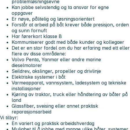
problemløsningsevne
Kan jobbe selvstendig og ta ansvar for egne
oppgaver
Er nøye, pålitelig og løsningsorientert
Forstår at arbeid på båt krever både presisjon, orden
og sunn fornuft
Har førerkort klasse B
Kommuniserer godt med både kunder og kollegaer
Det er en stor fordel om du har erfaring med ett eller
flere av disse områdene:
Volvo Penta, Yanmar eller andre marine
dieselmotorer
Seildrev, akslinger, propeller og drivlinje
Elektriske systemer i båt
Varmeapparat, vannsystem, ladesystem og tekniske
installasjoner
Kjøring av traktor, truck eller håndtering av båter på
land
Glassfiber, sveising eller annet praktisk
reparasjonsarbeid
Vi tilbyr:
En variert og praktisk arbeidshverdag
Mulighet til å jobbe med mange ulike båter, systemer