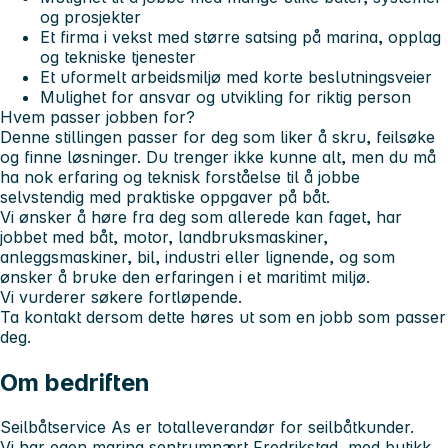
og prosjekter
Et firma i vekst med større satsing på marina, opplag
og tekniske tjenester
Et uformelt arbeidsmiljø med korte beslutningsveier
Mulighet for ansvar og utvikling for riktig person
Hvem passer jobben for?
Denne stillingen passer for deg som liker å skru, feilsøke
og finne løsninger. Du trenger ikke kunne alt, men du må
ha nok erfaring og teknisk forståelse til å jobbe
selvstendig med praktiske oppgaver på båt.
Vi ønsker å høre fra deg som allerede kan faget, har
jobbet med båt, motor, landbruksmaskiner,
anleggsmaskiner, bil, industri eller lignende, og som
ønsker å bruke den erfaringen i et maritimt miljø.
Vi vurderer søkere fortløpende.
Ta kontakt dersom dette høres ut som en jobb som passer
deg.
Om bedriften
Seilbåtservice As er totalleverandør for seilbåtkunder.
Vi har egen marina sentrumnært Fredrikstad, med butikk,