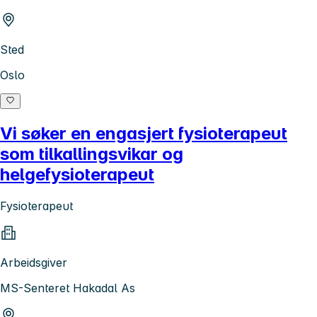
Sted
Oslo
Vi søker en engasjert fysioterapeut
som tilkallingsvikar og
helgefysioterapeut
Fysioterapeut
Arbeidsgiver
MS-Senteret Hakadal As