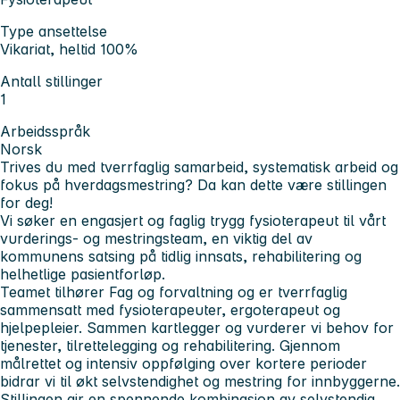
Type ansettelse
Vikariat, heltid 100%
Antall stillinger
1
Arbeidsspråk
Norsk
Trives du med tverrfaglig samarbeid, systematisk arbeid og
fokus på hverdagsmestring?
Da kan dette være stillingen
for deg!
Vi søker en engasjert og faglig trygg fysioterapeut til vårt
vurderings- og mestringsteam, en viktig del av
kommunens satsing på tidlig innsats, rehabilitering og
helhetlige pasientforløp.
Teamet tilhører Fag og forvaltning og er tverrfaglig
sammensatt med fysioterapeuter, ergoterapeut og
hjelpepleier. Sammen kartlegger og vurderer vi behov for
tjenester, tilrettelegging og rehabilitering. Gjennom
målrettet og intensiv oppfølging over kortere perioder
bidrar vi til økt selvstendighet og mestring for innbyggerne.
Stillingen gir en spennende kombinasjon av selvstendig