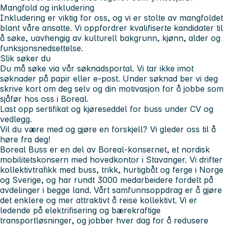
Mangfold og inkludering
Inkludering er viktig for oss, og vi er stolte av mangfoldet
blant våre ansatte. Vi oppfordrer kvalifiserte kandidater til
å søke, uavhengig av kulturell bakgrunn, kjønn, alder og
funksjonsnedsettelse.
Slik søker du
Du må søke via vår søknadsportal. Vi tar ikke imot
søknader på papir eller e-post. Under søknad ber vi deg
skrive kort om deg selv og din motivasjon for å jobbe som
sjåfør hos oss i Boreal.
Last opp sertifikat og kjøreseddel for buss under CV og
vedlegg.
Vil du være med og gjøre en forskjell? Vi gleder oss til å
høre fra deg!
Boreal Buss er en del av Boreal-konsernet, et nordisk
mobilitetskonsern med hovedkontor i Stavanger. Vi drifter
kollektivtrafikk med buss, trikk, hurtigbåt og ferge i Norge
og Sverige, og har rundt 3000 medarbeidere fordelt på
avdelinger i begge land. Vårt samfunnsoppdrag er å gjøre
det enklere og mer attraktivt å reise kollektivt. Vi er
ledende på elektrifisering og bærekraftige
transportløsninger, og jobber hver dag for å redusere