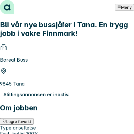
Hopp til innhold
Meny
Bli vår nye bussjåfør i Tana. En trygg
jobb i vakre Finnmark!
Boreal Buss
9845 Tana
Stillingsannonsen er inaktiv.
Om jobben
Lagre favoritt
Type ansettelse
Fast, heltid 100%