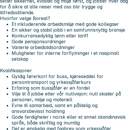
setter sikkerhet, kvalitet og miljø først, og jobber hver dag
for å sikre at alle reiser med oss blir trygge og
tilfredsstillende.
Hvorfor velge Boreal?
Et inkluderende arbeidsmiljø med gode kollegaer
En sikker og stabil jobb i en samfunnsnyttig bransje
Konkurransedyktig lønn etter tariff
Gode pensjonsordninger
Varierte arbeidstidsordninger
Muligheter for interne forflytninger i et nasjonalt
selskap
Kvalifikasjoner
Gyldig førerkort for buss, kjøreseddel for
persontransport og yrkessjåførkurs
Erfaring som bussjåfør er en fordel
Vilje til å jobbe etter vår nullvisjon: null skader på
personer, miljø og materiell
Evne til samarbeid, samt en pålitelig og
ansvarsbevisst holdning
Gode ferdigheter i norsk eller et annet skandinavisk
språk, både skriftlig og muntlig
Det er ønskelig med fagbrev som yrkessjåfør