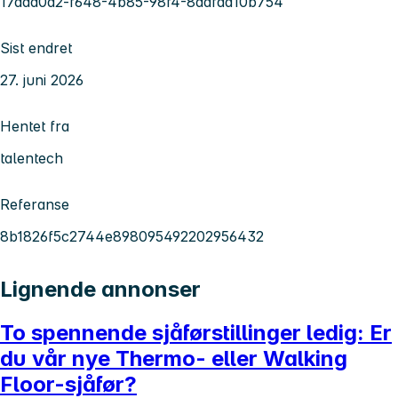
17add0d2-f648-4b85-98f4-8dafaa10b754
Sist endret
27. juni 2026
Hentet fra
talentech
Referanse
8b1826f5c2744e898095492202956432
Lignende annonser
To spennende sjåførstillinger ledig: Er
du vår nye Thermo- eller Walking
Floor-sjåfør?