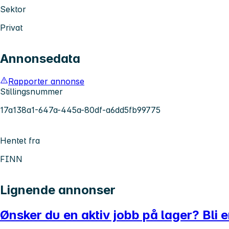
Sektor
Privat
Annonsedata
Rapporter annonse
Stillingsnummer
17a138a1-647a-445a-80df-a6dd5fb99775
Hentet fra
FINN
Lignende annonser
Ønsker du en aktiv jobb på lager? Bli e