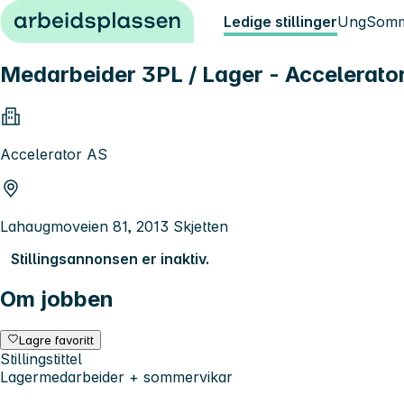
Hopp til innhold
Ledige stillinger
Ung
Somm
Medarbeider 3PL / Lager - Accelerato
Accelerator AS
Lahaugmoveien 81, 2013 Skjetten
Stillingsannonsen er inaktiv.
Om jobben
Lagre favoritt
Stillingstittel
Lagermedarbeider + sommervikar