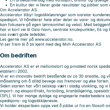
En arbeidshverdag med variasjon, ansvar og tydelige 
En kultur der vi feirer gode resultater og jobber som e
Om Accelerator AS
Accelerator tilbyr logistikkløsninger som ivaretar kundene
spedisjon. Vi håndterer hele eller deler av vare- og doku
kan fokusere på egen lønnsomhet og vekst. Med beliggen
har vi kort vei til Oslo havn, sentrale knutepunkter, E6 og
oss svært gode ledetider.
Les gjerne mer på
www.accelerator.no
.
Vi ser frem til å bli kjent med deg
Mvh Accelerator AS
Om bedriften
Accelerator AS er et mellomstort og privateid norsk spedis
etablert i 2002.
Vi er en innovativ bedrift bestående av ca 30 ansatte, og v
målsetning om å alltid bevege oss fremover og øke farten.
Siden starten har vårt selskap vært i stadig utvikling, og 
import- og eksportfrakt, fortolling, kranbilkjøring, spesialt
(3PL). Vi har mange dyktige og engasjerte medarbeidere som
spedisjons- og logistikktjeneste.
Vi holder ekspertisen oppe ved å jobbe ut fra en filosofi om