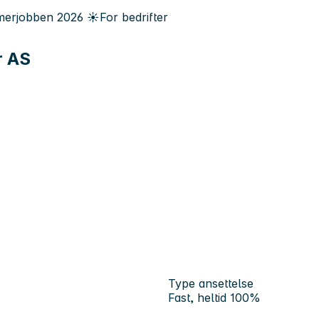
erjobben
2026
☀️
For bedrifter
r AS
Type ansettelse
Fast, heltid 100%