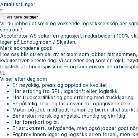
Antall stillinger
2
Vis flere detaljer
Vil du jobbe i et solid og voksende logistikkselskap der sama
sentrum?
Accelerator AS søker en engasjert medarbeider i 100% still
lager på Lahaugmoen / Skjetten.
Merk søknadene godt!
Hos oss blir du en del av et team som jobber tett sammen,
kvalitet hver eneste dag. Vi ser etter deg som er lojal, nøy
logistikk ut i fingerspissene -- og som ønsker en arbeidspla
til.
Vi ser etter deg som
Er nøyaktig, presis og opptatt av kvalitet
Har erfaring fra 3PL, lagerdrift eller logistikk
Har trucksertifikat og god erfaring med truckkjøring
Er pålitelig, lojal og tar ansvar for oppgavene dine
Møter på jobb med godt humør og bidrar til et sterkt 
Behersker norsk og engelsk, muntlig og skriftlig
Har førerkort og bil
Er strukturert, selvgående, men også jobber godt n
Fagbrev innen lager og logistikk er en fordel, men ikk