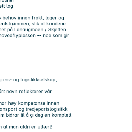
rutiner
tt lag
s behov innen frakt, lager og
mentstrømmen, slik at kundene
het på Lahaugmoen / Skjetten
 hovedflyplassen -- noe som gir
jons- og logistikkselskap,
årt navn reflekterer vår
vi har høy kompetanse innen
ransport og tredjepartslogisitkk
 bidrar til å gi deg en komplett
 at man aldri er utlært!