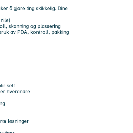
ker å gjøre ting skikkelig.
Dine
nile)
oll, skanning og plassering
 bruk av PDA, kontroll, pakking
lir sett
ter hverandre
ing
rte løsninger