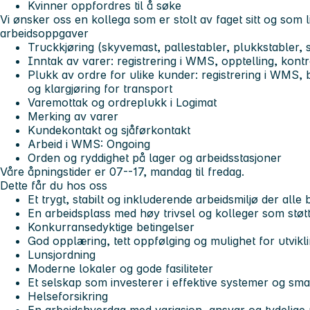
Kvinner oppfordres til å søke
Vi ønsker oss en kollega som er stolt av faget sitt og som li
arbeidsoppgaver
Truckkjøring (skyvemast, pallestabler, plukkstabler, s
Inntak av varer: registrering i WMS, opptelling, kontr
Plukk av ordre for ulike kunder: registrering i WMS,
og klargjøring for transport
Varemottak og ordreplukk i Logimat
Merking av varer
Kundekontakt og sjåførkontakt
Arbeid i WMS: Ongoing
Orden og ryddighet på lager og arbeidsstasjoner
Våre åpningstider er 07--17, mandag til fredag.
Dette får du hos oss
Et trygt, stabilt og inkluderende arbeidsmiljø der alle b
En arbeidsplass med høy trivsel og kolleger som støt
Konkurransedyktige betingelser
God opplæring, tett oppfølging og mulighet for utvikl
Lunsjordning
Moderne lokaler og gode fasiliteter
Et selskap som investerer i effektive systemer og sma
Helseforsikring