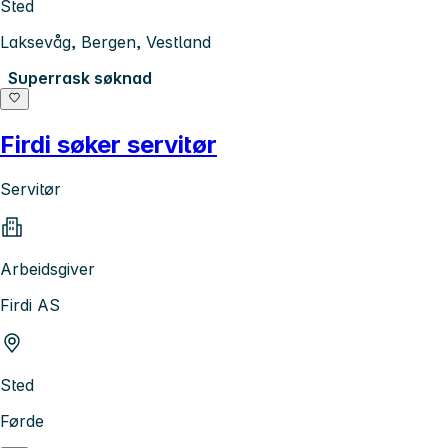
Sted
Laksevåg, Bergen, Vestland
Superrask søknad
Firdi søker servitør
Servitør
Arbeidsgiver
Firdi AS
Sted
Førde