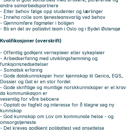
andre samarbeidspartnere
- Etter behov følge opp studenter og lærlinger
- Inneha rolle som tjenesteansvarlig ved behov
- Gjennomføre fagmøter i boligen
- Bli en del av palliativt team i Oslo og i Bydel Østensjø
Kvalifikasjoner (overskrift)
- Offentlig godkjent vernepleier eller sykepleier
- Arbeidserfaring med utviklingshemming og
funksjonsnedsettelser
- Somatisk erfaring
- Gode datakunnskaper hvor kjennskap til Gerica, EQS,
Dossier og Gat er en stor fordel
- Gode skriftlige og muntlige norskkunnskaper er et krav
da kommunikasjon er
vesentlig for våre beboere
- Opptatt av fagfelt og interesse for å tilegne seg ny
kunnskap
- God kunnskap om Lov om kommunale helse - og
omsorgstjeneste
- Det kreves godkjent politiattest ved ansettelse