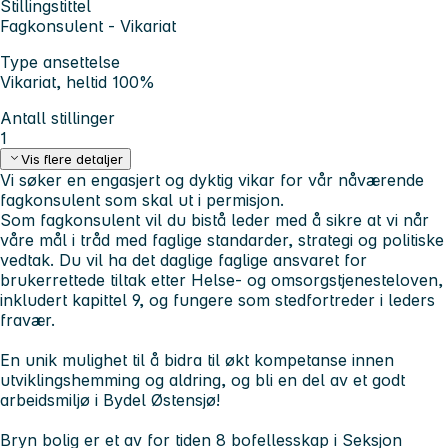
Stillingstittel
Fagkonsulent - Vikariat
Type ansettelse
Vikariat, heltid 100%
Antall stillinger
1
Vis flere detaljer
Vi søker en engasjert og dyktig vikar for vår nåværende
fagkonsulent som skal ut i permisjon.
Som fagkonsulent vil du bistå leder med å sikre at vi når
våre mål i tråd med faglige standarder, strategi og politiske
vedtak. Du vil ha det daglige faglige ansvaret for
brukerrettede tiltak etter Helse- og omsorgstjenesteloven,
inkludert kapittel 9, og fungere som stedfortreder i leders
fravær.
En unik mulighet til å bidra til økt kompetanse innen
utviklingshemming og aldring, og bli en del av et godt
arbeidsmiljø i Bydel Østensjø!
Bryn bolig er et av for tiden 8 bofellesskap i Seksjon