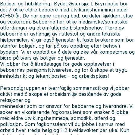
Boliger og habilitering i Bydel Østensjø. I Bryn bolig bor
det 7 ulike eldre beboere med utviklingshemming i alder
60-80 år. De har egne rom og bad, og deler kjøkken, stue
og vaskerom. Beboerne har ulike medisinske/somatiske
utfordringer og et omfattende bistandsbehov. Flere av
beboerne er avhengig av rullestol og andre tekniske
hjelpemidler. Vi gir også tjenester til faste brukere som bor
utenfor boligen, og tar på oss oppdrag etter behov i
bydelen. Vi er opptatt av å dele og øke vår kompetanse og
bidra på tvers av boliger og tjenester.
Vi jobber for å tilrettelegge for gode opplevelser i
beboernes pensjonisttilværelse, og for å skape et trygt,
innholdsrikt og lekent bosted - og arbeidsplass!
Personalgruppen er tverrfaglig sammensatt og vi jobber
aktivt med å skape et arbeidsmiljø bestående av gode
relasjoner og
mennesker som tar ansvar for beboerne og hverandre. Vi
søker en vikarierende fagkonsulent som ønsker å jobbe
med eldre utviklingshemmede, somatikk, atferd og
palliasjon. Som fagkonsulent vil du jobbe i turnus med
arbeid hver tredje helg og 1-2 kveldsvakter per uke. Kun