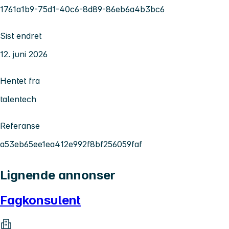
1761a1b9-75d1-40c6-8d89-86eb6a4b3bc6
Sist endret
12. juni 2026
Hentet fra
talentech
Referanse
a53eb65ee1ea412e992f8bf256059faf
Lignende annonser
Fagkonsulent