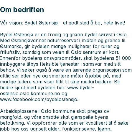
Om bedriften
Vår visjon: Bydel Østensjø – et godt sted å bo, hele livet!
Bydel Østensjø er en frodig og grønn bydel sørøst i Oslo.
Med Østensjøvannet naturreservat i midten og grense til
Østmarka, gir bydelen mange muligheter for turer og
friluftsliv, samtidig som veien til Oslo sentrum er kort.
Innenfor bydelens ansvarsområder, skal bydelens 51 000
innbyggere tilbys fleksible tjenester i samsvar med sitt
behov. Vi søker også å være en lærende organisasjon som
alltid ser etter nye og smartere måter å jobbe på, med
modige ledere som viser tillit til sine medarbeidere. Bli
bedre kjent med bydelen her: www.bydel-
ostensjo.oslo.kommune.no og
www.facebook.com/bydelostensjo.
Arbeidsplassene i Oslo kommune skal preges av
mangfold, og våre ansatte skal gjenspeile byens
befolkning. Vi oppfordrer alle som er kvalifisert til å søke
jobb hos oss uansett alder, funksjonsevne, kjønn,