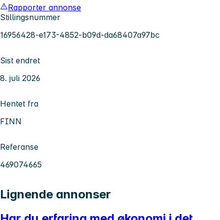
Rapporter annonse
Stillingsnummer
16956428-e173-4852-b09d-da68407a97bc
Sist endret
8. juli 2026
Hentet fra
FINN
Referanse
469074665
Lignende annonser
Har du erfaring med økonomi i det