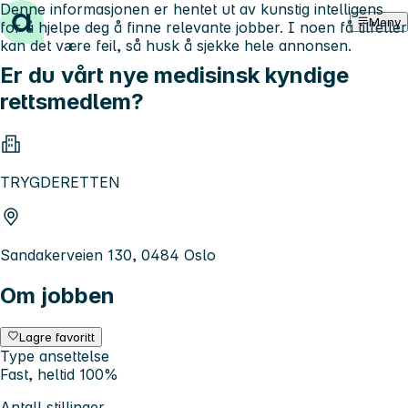
Denne informasjonen er hentet ut av kunstig intelligens
Hopp til innhold
Meny
for å hjelpe deg å finne relevante jobber. I noen få tilfeller
kan det være feil, så husk å sjekke hele annonsen.
Er du vårt nye medisinsk kyndige
rettsmedlem?
TRYGDERETTEN
Sandakerveien 130, 0484 Oslo
Om jobben
Lagre favoritt
Type ansettelse
Fast, heltid 100%
Antall stillinger