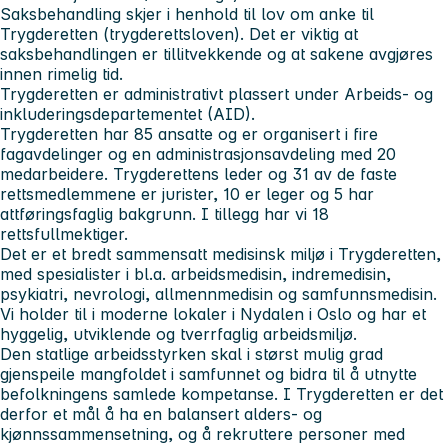
Saksbehandling skjer i henhold til lov om anke til
Trygderetten (trygderettsloven). Det er viktig at
saksbehandlingen er tillitvekkende og at sakene avgjøres
innen rimelig tid.
Trygderetten er administrativt plassert under Arbeids- og
inkluderingsdepartementet (AID).
Trygderetten har 85 ansatte og er organisert i fire
fagavdelinger og en administrasjonsavdeling med 20
medarbeidere. Trygderettens leder og 31 av de faste
rettsmedlemmene er jurister, 10 er leger og 5 har
attføringsfaglig bakgrunn. I tillegg har vi 18
rettsfullmektiger.
Det er et bredt sammensatt medisinsk miljø i Trygderetten,
med spesialister i bl.a. arbeidsmedisin, indremedisin,
psykiatri, nevrologi, allmennmedisin og samfunnsmedisin.
Vi holder til i moderne lokaler i Nydalen i Oslo og har et
hyggelig, utviklende og tverrfaglig arbeidsmiljø.
Den statlige arbeidsstyrken skal i størst mulig grad
gjenspeile mangfoldet i samfunnet og bidra til å utnytte
befolkningens samlede kompetanse. I Trygderetten er det
derfor et mål å ha en balansert alders- og
kjønnssammensetning, og å rekruttere personer med