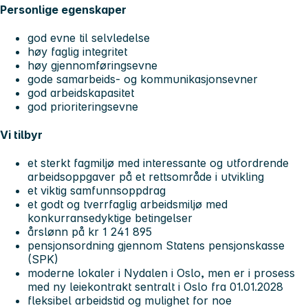
Personlige egenskaper
god evne til selvledelse
høy faglig integritet
høy gjennomføringsevne
gode samarbeids- og kommunikasjonsevner
god arbeidskapasitet
god prioriteringsevne
Vi tilbyr
et sterkt fagmiljø med interessante og utfordrende
arbeidsoppgaver på et rettsområde i utvikling
et viktig samfunnsoppdrag
et godt og tverrfaglig arbeidsmiljø med
konkurransedyktige betingelser
årslønn på kr 1 241 895
pensjonsordning gjennom Statens pensjonskasse
(SPK)
moderne lokaler i Nydalen i Oslo, men er i prosess
med ny leiekontrakt sentralt i Oslo fra 01.01.2028
fleksibel arbeidstid og mulighet for noe