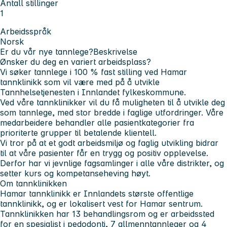
Antall stillinger
1
Arbeidsspråk
Norsk
Er du vår nye tannlege?
Beskrivelse
Ønsker du deg en variert arbeidsplass?
Vi søker tannlege i 100 % fast stilling ved Hamar
tannklinikk som vil være med på å utvikle
Tannhelsetjenesten i Innlandet fylkeskommune.
Ved våre tannklinikker vil du få muligheten til å utvikle deg
som tannlege, med stor bredde i faglige utfordringer. Våre
medarbeidere behandler alle pasientkategorier fra
prioriterte grupper til betalende klientell.
Vi tror på at et godt arbeidsmiljø og faglig utvikling bidrar
til at våre pasienter får en trygg og positiv opplevelse.
Derfor har vi jevnlige fagsamlinger i alle våre distrikter, og
setter kurs og kompetanseheving høyt.
Om tannklinikken
Hamar tannklinikk er Innlandets største offentlige
tannklinikk, og er lokalisert vest for Hamar sentrum.
Tannklinikken har 13 behandlingsrom og er arbeidssted
for en spesialist i pedodonti, 7 allmenntannleger og 4