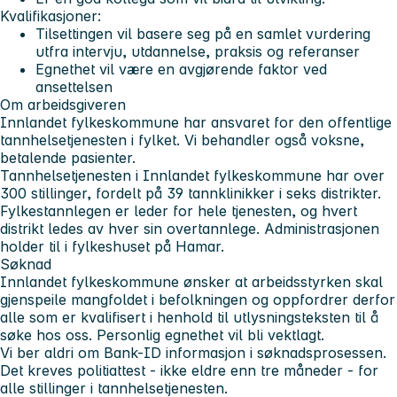
Kvalifikasjoner:
Tilsettingen vil basere seg på en samlet vurdering
utfra intervju, utdannelse, praksis og referanser
Egnethet vil være en avgjørende faktor ved
ansettelsen
Om arbeidsgiveren
Innlandet fylkeskommune har ansvaret for den offentlige
tannhelsetjenesten i fylket. Vi behandler også voksne,
betalende pasienter.
Tannhelsetjenesten i Innlandet fylkeskommune har over
300 stillinger, fordelt på 39 tannklinikker i seks distrikter.
Fylkestannlegen er leder for hele tjenesten, og hvert
distrikt ledes av hver sin overtannlege. Administrasjonen
holder til i fylkeshuset på Hamar.
Søknad
Innlandet fylkeskommune ønsker at arbeidsstyrken skal
gjenspeile mangfoldet i befolkningen og oppfordrer derfor
alle som er kvalifisert i henhold til utlysningsteksten til å
søke hos oss. Personlig egnethet vil bli vektlagt.
Vi ber aldri om Bank-ID informasjon i søknadsprosessen.
Det kreves politiattest - ikke eldre enn tre måneder - for
alle stillinger i tannhelsetjenesten.