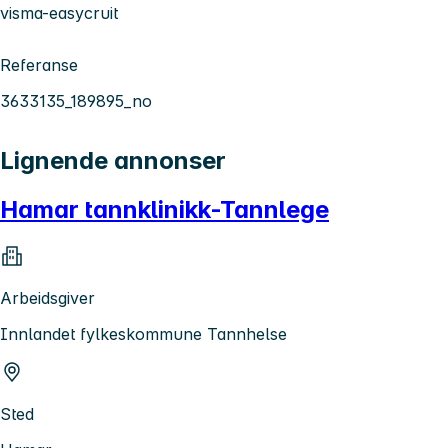
visma-easycruit
Referanse
3633135_189895_no
Lignende annonser
Hamar tannklinikk-Tannlege
Arbeidsgiver
Innlandet fylkeskommune Tannhelse
Sted