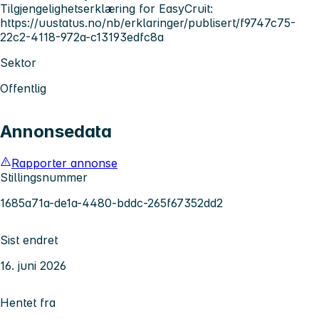
Tilgjengelighetserklæring for EasyCruit:
https://uustatus.no/nb/erklaringer/publisert/f9747c75-
22c2-4118-972a-c13193edfc8a
Sektor
Offentlig
Annonsedata
Rapporter annonse
Stillingsnummer
1685a71a-de1a-4480-bddc-265f67352dd2
Sist endret
16. juni 2026
Hentet fra