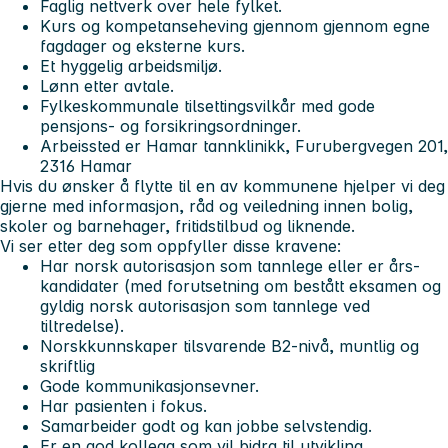
Faglig nettverk over hele fylket.
Kurs og kompetanseheving gjennom gjennom egne
fagdager og eksterne kurs.
Et hyggelig arbeidsmiljø.
Lønn etter avtale.
Fylkeskommunale tilsettingsvilkår med gode
pensjons- og forsikringsordninger.
Arbeissted er Hamar tannklinikk, Furubergvegen 201,
2316 Hamar
Hvis du ønsker å flytte til en av kommunene hjelper vi deg
gjerne med informasjon, råd og veiledning innen bolig,
skoler og barnehager, fritidstilbud og liknende.
Vi ser etter deg som oppfyller disse kravene:
Har norsk autorisasjon som tannlege eller er års-
kandidater (med forutsetning om bestått eksamen og
gyldig norsk autorisasjon som tannlege ved
tiltredelse).
Norskkunnskaper tilsvarende B2-nivå, muntlig og
skriftlig
Gode kommunikasjonsevner.
Har pasienten i fokus.
Samarbeider godt og kan jobbe selvstendig.
Er en god kollega som vil bidra til utvikling.