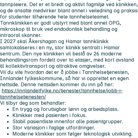
tannpleiere. Det er et bredt og aktivt fagmiljø ved klinikken,
og de ansatte medvirker blant annet i veiledning og praksis
for studenter tilhørende hele tannhelseteamet.
Tannklinikken er godt utstyrt med blant annet OPG,
mikroskop til bruk ved endodontisk behandling og
intraoral skanner.
I 2027 skal Åkershagan og Hamar tannklinikk
samlokaliseres i en ny, stor klinikk sentralt i Hamar
sentrum. Den nye klinikken vil bestå av 26 moderne
behandlingsrom fordelt over to etasjer, med kort avstand
til kollektivtransport og attraktive omgivelser.
Vil du vite hvordan det er å jobbe i Tannhelsetjenesten,
Innlandet fylkeskommune, så har vi opprettet en egen
nettside. Denne nettsiden kommer du inn på her:
https://innlandetfylke.no/tjenester/tannhelse/jobb-i-
tannhelsetjenesten/
Vi tilbyr deg som behandler:
En trygg og forutsigbar lønn og arbeidsplass.
Klinikker med pasienten i fokus.
Stabil pasientliste innenfor alle pasientgrupper.
Stor variasjon i faglige utfordringer.
Moderne klinikker som følger teknologisk utvikling.