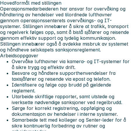
Hovedformål med stillingen
Operasjonsmedarbeideren har ansvar for overvåking og
håndtering av hendelser ved tilordnede lufthavner
gjennom operasjonssenterets overvåkings- og IT-
systemer. Stillingen innebærer å sikre at trafikk, transport
og regelverk følges opp, samt å bistå sjåfører og reisende
gjennom effektiv support og tydelig kommunikasjon.
Stillingen innebærer også å avdekke misbruk av systemet
og håndheve selskapets sanksjonsreglement.
Arbeidsoppgaver
Overvåke lufthavner via kamera- og IT-systemer for
å sikre trygg og effektiv drift.
Besvare og håndtere supporthenvendelser fra
taxisjåfører og reisende via epost og telefon.
Identifisere og følge opp brudd på gjeldende
reglement.
Utarbeide skriftlige rapporter, samt utstede og
iverksette nødvendige sanksjoner ved regelbrudd.
Sørge for korrekt registrering, oppfølging og
dokumentasjon av hendelser i interne systemer.
Samarbeide tett med kolleger og Senter-leder for å
sikre kontinuerlig forbedring av rutiner og