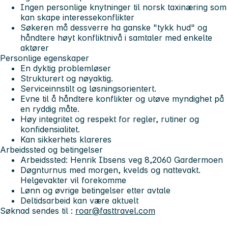
Ingen personlige knytninger til norsk taxinæring som
kan skape interessekonflikter
Søkeren må dessverre ha ganske "tykk hud" og
håndtere høyt konfliktnivå i samtaler med enkelte
aktører
Personlige egenskaper
En dyktig problemløser
Strukturert og nøyaktig.
Serviceinnstilt og løsningsorientert.
Evne til å håndtere konflikter og utøve myndighet på
en ryddig måte.
Høy integritet og respekt for regler, rutiner og
konfidensialitet.
Kan sikkerhets klareres
Arbeidssted og betingelser
Arbeidssted: Henrik Ibsens veg 8,2060 Gardermoen
Døgnturnus med morgen, kvelds og nattevakt.
Helgevakter vil forekomme
Lønn og øvrige betingelser etter avtale
Deltidsarbeid kan være aktuelt
Søknad sendes til :
roar@fasttravel.com