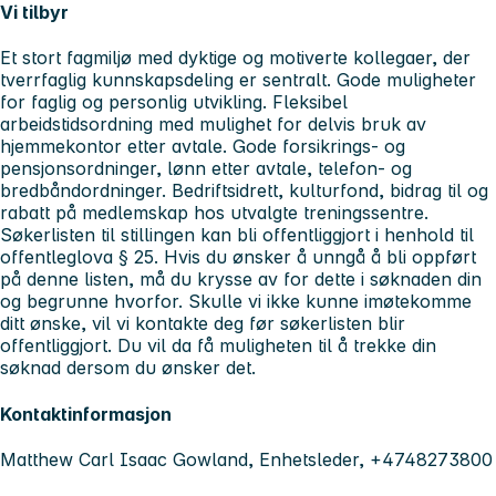
Vi tilbyr
Et stort fagmiljø med dyktige og motiverte kollegaer, der
tverrfaglig kunnskapsdeling er sentralt. Gode muligheter
for faglig og personlig utvikling. Fleksibel
arbeidstidsordning med mulighet for delvis bruk av
hjemmekontor etter avtale. Gode forsikrings- og
pensjonsordninger, lønn etter avtale, telefon- og
bredbåndordninger. Bedriftsidrett, kulturfond, bidrag til og
rabatt på medlemskap hos utvalgte treningssentre.
Søkerlisten til stillingen kan bli offentliggjort i henhold til
offentleglova § 25. Hvis du ønsker å unngå å bli oppført
på denne listen, må du krysse av for dette i søknaden din
og begrunne hvorfor. Skulle vi ikke kunne imøtekomme
ditt ønske, vil vi kontakte deg før søkerlisten blir
offentliggjort. Du vil da få muligheten til å trekke din
søknad dersom du ønsker det.
Kontaktinformasjon
Matthew Carl Isaac Gowland, Enhetsleder, +4748273800