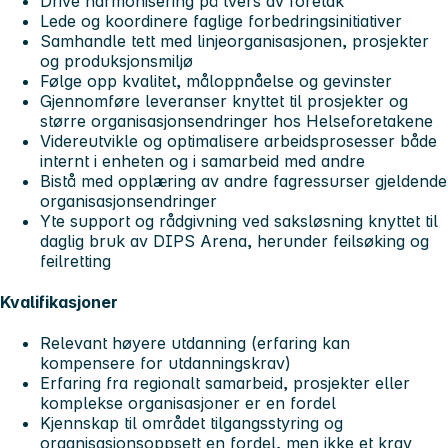
Drive harmonisering på tvers av foretak
Lede og koordinere faglige forbedringsinitiativer
Samhandle tett med linjeorganisasjonen, prosjekter
og produksjonsmiljø
Følge opp kvalitet, måloppnåelse og gevinster
Gjennomføre leveranser knyttet til prosjekter og
større organisasjonsendringer hos Helseforetakene
Videreutvikle og optimalisere arbeidsprosesser både
internt i enheten og i samarbeid med andre
Bistå med opplæring av andre fagressurser gjeldende
organisasjonsendringer
Yte support og rådgivning ved saksløsning knyttet til
daglig bruk av DIPS Arena, herunder feilsøking og
feilretting
Kvalifikasjoner
Relevant høyere utdanning (erfaring kan
kompensere for utdanningskrav)
Erfaring fra regionalt samarbeid, prosjekter eller
komplekse organisasjoner er en fordel
Kjennskap til området tilgangsstyring og
organisasjonsoppsett en fordel, men ikke et krav