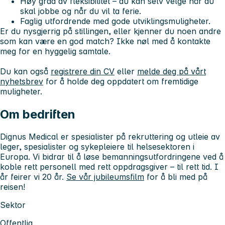
Høy grad av fleksibilitet – du kan selv velge når du
skal jobbe og når du vil ta ferie.
Faglig utfordrende med gode utviklingsmuligheter.
Er du nysgjerrig på stillingen, eller kjenner du noen andre
som kan være en god match? Ikke nøl med å kontakte
meg for en hyggelig samtale.
Du kan også
registrere din CV
eller
melde deg på vårt
nyhetsbrev
for å holde deg oppdatert om fremtidige
muligheter.
Om bedriften
Dignus Medical er spesialister på rekruttering og utleie av
leger, spesialister og sykepleiere til helsesektoren i
Europa. Vi bidrar til å løse bemanningsutfordringene ved å
koble rett personell med rett oppdragsgiver – til rett tid. I
år feirer vi 20 år.
Se vår jubileumsfilm
for å bli med på
reisen!
Sektor
Offentlig