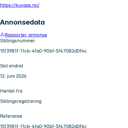
https://kuvaas.no/
Annonsedata
Rapporter annonse
Stillingsnummer
15f3981f-11cb-4fa0-90bf-5f47082d0f4c
Sist endret
12. juni 2026
Hentet fra
Stillingsregistrering
Referanse
15f3981f-11cb-4fa0-90bf-5f47082d0f4c