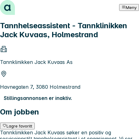
Hopp til innhold
Meny
Tannhelseassistent - Tannklinikken
Jack Kuvaas, Holmestrand
Tannklinikken Jack Kuvaas As
Havnegaten 7, 3080 Holmestrand
Stillingsannonsen er inaktiv.
Om jobben
Lagre favoritt
Tannklinikken Jack Kuvaas søker en positiv og
serviceinnstilt tannhelseassistent i et engasjement. Vi ser