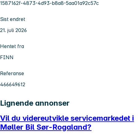
1587162f-4873-4d93-b8a8-5aa01a92c57c
Sist endret
21. juli 2026
Hentet fra
FINN
Referanse
466649612
Lignende annonser
Vil du videreutvikle servicemarkedet i
Møller Bil Sør-Rogaland?