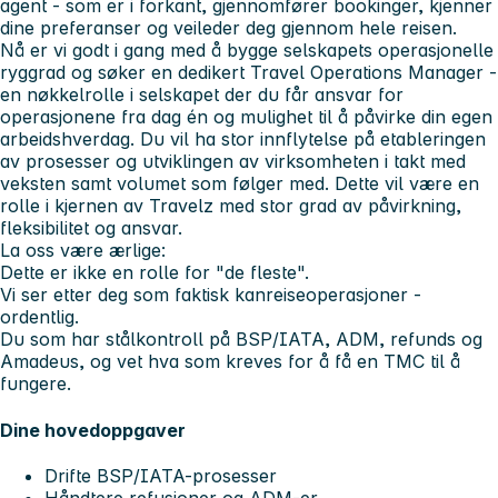
agent - som er i forkant, gjennomfører bookinger, kjenner
dine preferanser og veileder deg gjennom hele reisen.
Nå er vi godt i gang med å bygge selskapets operasjonelle
ryggrad og søker en dedikert
Travel Operations Manager
-
en nøkkelrolle i selskapet der du får ansvar for
operasjonene fra dag én og mulighet til å påvirke din egen
arbeidshverdag. Du vil ha stor innflytelse på etableringen
av prosesser og utviklingen av virksomheten i takt med
veksten samt volumet som følger med. Dette vil være en
rolle i kjernen av Travelz med stor grad av påvirkning,
fleksibilitet og ansvar.
La oss være ærlige:
Dette er ikke en rolle for "de fleste".
Vi ser etter deg som faktisk
kan
reiseoperasjoner -
ordentlig.
Du som har
stålkontroll på BSP/IATA, ADM, refunds og
Amadeus
, og vet hva som kreves for å få en TMC til å
fungere.
Dine hovedoppgaver
Drifte BSP/IATA-prosesser