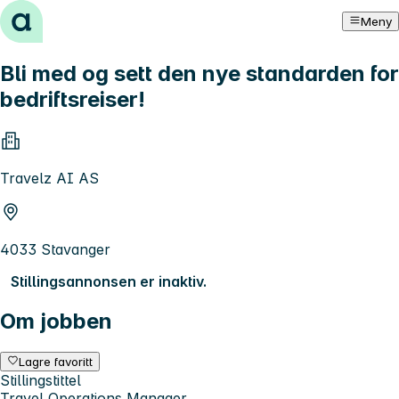
Hopp til innhold
Meny
Bli med og sett den nye standarden for
bedriftsreiser!
Travelz AI AS
4033 Stavanger
Stillingsannonsen er inaktiv.
Om jobben
Lagre favoritt
Stillingstittel
Travel Operations Manager