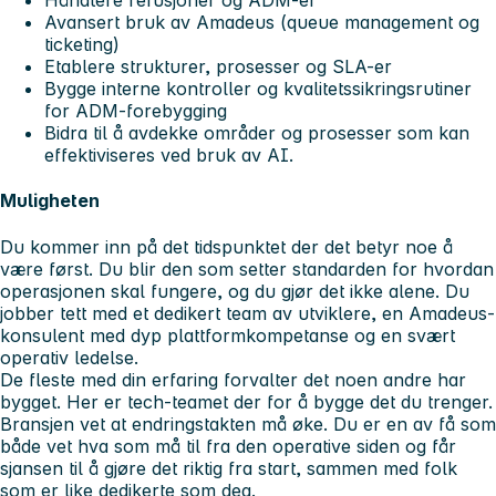
Håndtere refusjoner og ADM-er
Avansert bruk av Amadeus (queue management og
ticketing)
Etablere strukturer, prosesser og SLA-er
Bygge interne kontroller og kvalitetssikringsrutiner
for ADM-forebygging
Bidra til å avdekke områder og prosesser som kan
effektiviseres ved bruk av AI.
Muligheten
Du kommer inn på det tidspunktet der det betyr noe å
være først. Du blir den som setter standarden for hvordan
operasjonen skal fungere, og du gjør det ikke alene. Du
jobber tett med et dedikert team av utviklere, en Amadeus-
konsulent med dyp plattformkompetanse og en svært
operativ ledelse.
De fleste med din erfaring forvalter det noen andre har
bygget. Her er tech-teamet der for å bygge det du trenger.
Bransjen vet at endringstakten må øke. Du er en av få som
både vet hva som må til fra den operative siden og får
sjansen til å gjøre det riktig fra start, sammen med folk
som er like dedikerte som deg.