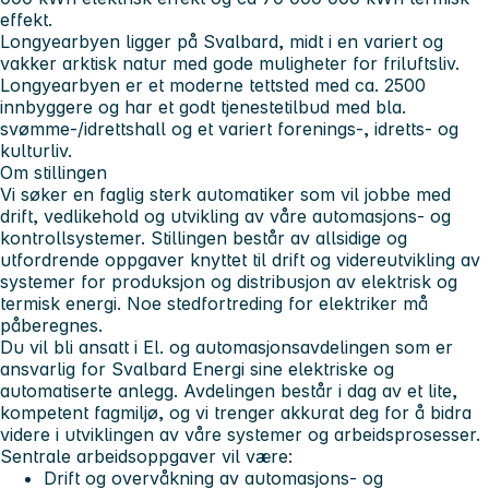
effekt.
Longyearbyen ligger på Svalbard, midt i en variert og
vakker arktisk natur med gode muligheter for friluftsliv.
Longyearbyen er et moderne tettsted med ca. 2500
innbyggere og har et godt tjenestetilbud med bla.
svømme-/idrettshall og et variert forenings-, idretts- og
kulturliv.
Om stillingen
Vi søker en faglig sterk automatiker som vil jobbe med
drift, vedlikehold og utvikling av våre automasjons- og
kontrollsystemer. Stillingen består av allsidige og
utfordrende oppgaver knyttet til drift og videreutvikling av
systemer for produksjon og distribusjon av elektrisk og
termisk energi. Noe stedfortreding for elektriker må
påberegnes.
Du vil bli ansatt i El. og automasjonsavdelingen som er
ansvarlig for Svalbard Energi sine elektriske og
automatiserte anlegg. Avdelingen består i dag av et lite,
kompetent fagmiljø, og vi trenger akkurat deg for å bidra
videre i utviklingen av våre systemer og arbeidsprosesser.
Sentrale arbeidsoppgaver vil være:
Drift og overvåkning av automasjons- og