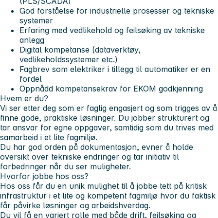
(PLS/SCADA)
God forståelse for industrielle prosesser og tekniske
systemer
Erfaring med vedlikehold og feilsøking av tekniske
anlegg
Digital kompetanse (dataverktøy,
vedlikeholdssystemer etc.)
Fagbrev som elektriker i tillegg til automatiker er en
fordel
Oppnådd kompetansekrav for EKOM godkjenning
Hvem er du?
Vi ser etter deg som er faglig engasjert og som trigges av å
finne gode, praktiske løsninger. Du jobber strukturert og
tar ansvar for egne oppgaver, samtidig som du trives med
samarbeid i et lite fagmiljø.
Du har god orden på dokumentasjon, evner å holde
oversikt over tekniske endringer og tar initiativ til
forbedringer når du ser muligheter.
Hvorfor jobbe hos oss?
Hos oss får du en unik mulighet til å jobbe tett på kritisk
infrastruktur i et lite og kompetent fagmiljø hvor du faktisk
får påvirke løsninger og arbeidshverdag.
Du vil få en variert rolle med både drift, feilsøking og