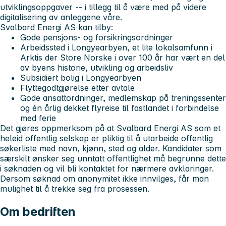
utviklingsoppgaver -- i tillegg til å være med på videre
digitalisering av anleggene våre.
Svalbard Energi AS kan tilby:
Gode pensjons- og forsikringsordninger
Arbeidssted i Longyearbyen, et lite lokalsamfunn i
Arktis der Store Norske i over 100 år har vært en del
av byens historie, utvikling og arbeidsliv
Subsidiert bolig i Longyearbyen
Flyttegodtgjørelse etter avtale
Gode ansattordninger, medlemskap på treningssenter
og én årlig dekket flyreise til fastlandet i forbindelse
med ferie
Det gjøres oppmerksom på at Svalbard Energi AS som et
heleid offentlig selskap er pliktig til å utarbeide offentlig
søkerliste med navn, kjønn, sted og alder. Kandidater som
særskilt ønsker seg unntatt offentlighet må begrunne dette
i søknaden og vil bli kontaktet for nærmere avklaringer.
Dersom søknad om anonymitet ikke innvilges, får man
mulighet til å trekke seg fra prosessen.
Om bedriften