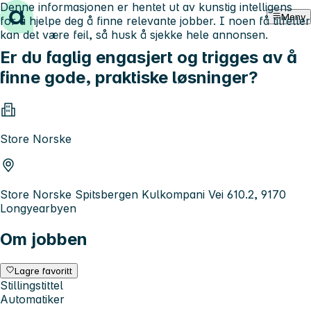
Denne informasjonen er hentet ut av kunstig intelligens
Hopp til innhold
Meny
for å hjelpe deg å finne relevante jobber. I noen få tilfeller
kan det være feil, så husk å sjekke hele annonsen.
Er du faglig engasjert og trigges av å
finne gode, praktiske løsninger?
Store Norske
Store Norske Spitsbergen Kulkompani Vei 610.2, 9170
Longyearbyen
Om jobben
Lagre favoritt
Stillingstittel
Automatiker