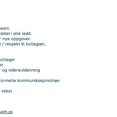
 team.
litet i alle ledd.
or nye oppgaver.
 / respekt til kollegaer,
kolleger
er
r og videreutdanning
uformelle kommunikasjonslinjer
 vekst
eth.as