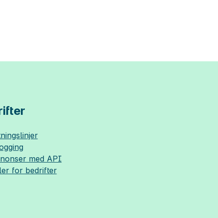
ifter
ningslinjer
logging
nnonser med API
ler for bedrifter