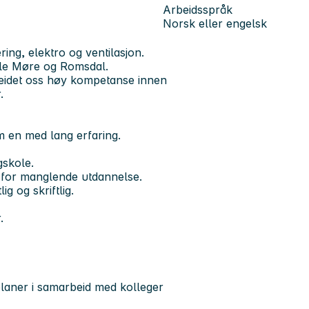
Arbeidsspråk
Norsk eller engelsk
ing, elektro og ventilasjon.
hele Møre og Romsdal.
beidet oss høy kompetanse innen
.
m en med lang erfaring.
gskole.
e for manglende utdannelse.
 og skriftlig.
.
planer i samarbeid med kolleger