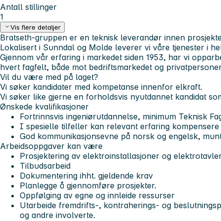
Antall stillinger
1
Vis flere detaljer
Bratseth-gruppen er en teknisk leverandør innen prosjekter
Lokalisert i Sunndal og Molde leverer vi våre tjenester i 
Gjennom vår erfaring i markedet siden 1953, har vi oppar
hvert fagfelt, både mot bedriftsmarkedet og privatpersoner
Vil du være med på laget?
Vi søker kandidater med kompetanse innenfor elkraft.
Vi søker like gjerne en forholdsvis nyutdannet kandidat so
Ønskede kvalifikasjoner
Fortrinnsvis ingeniørutdannelse, minimum Teknisk Fa
I spesielle tilfeller kan relevant erfaring kompenser
God kommunikasjonsevne på norsk og engelsk, muntlig
Arbeidsoppgaver kan være
Prosjektering av elektroinstallasjoner og elektrotavler
Tilbudsarbeid
Dokumentering ihht. gjeldende krav
Planlegge å gjennomføre prosjekter.
Oppfølging av egne og innleide ressurser
Utarbeide fremdrifts-, kontraherings- og beslutnings
og andre involverte.