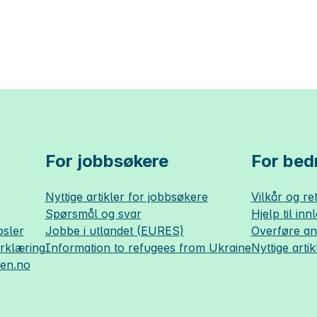
For jobbsøkere
For bedr
Nyttige artikler for jobbsøkere
Vilkår og ret
Spørsmål og svar
Hjelp til inn
sler
Jobbe i utlandet (EURES)
Overføre a
erklæring
Information to refugees from Ukraine
Nyttige artik
sen.no