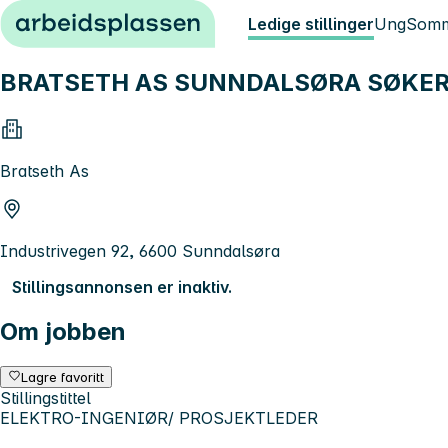
Hopp til innhold
Ledige stillinger
Ung
Somm
BRATSETH AS SUNNDALSØRA SØKER
Bratseth As
Industrivegen 92, 6600 Sunndalsøra
Stillingsannonsen er inaktiv.
Om jobben
Lagre favoritt
Stillingstittel
ELEKTRO-INGENIØR/ PROSJEKTLEDER