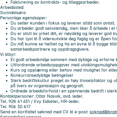
Fakturering av kontrakts- og tilleggsarbeider.
Arbeidssted:
Sunndalsøra
Personlige egenskaper:
Du setter kunden i fokus og leverer alltid som avtalt.
Du arbeider godt selvstendig, men liker å arbeide i et
Du er stolt av yrket ditt, er nøyaktig og leverer god kva
Du har lyst til å videreutvikle deg faglig og er åpen f
Du må kunne se helhet og ha en evne til å bygge tillitt
samarbeidspartnere og oppdragsgivere.
Vi tilbyr:
Et godt arbeidsmiljø sammen med dyktige og erfarne 
Utfordrende arbeidsoppgaver med utviklingsmulighet
Kurs og opplæring etter behov med mulighet for ette
Konkurransedyktige betingelser
Sterk bedriftskultur preget av høy trivselsfaktor og 
på tvers av organisasjon og geografi.
Ordnede arbeidsforhold i en spennende bedrift i sterk
Kontaktpersoner: Ottar Nasvik, avd. leder.
Tel. 928 41 651 / Evy Eidseter, HR-leder.
Tel. 906 30 617
Send en kortfattet søknad med CV til e-post:
soknad@brats