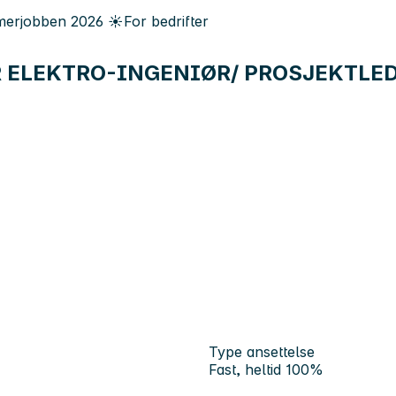
erjobben
2026
☀️
For bedrifter
 ELEKTRO-INGENIØR/ PROSJEKTLE
Type ansettelse
Fast, heltid 100%