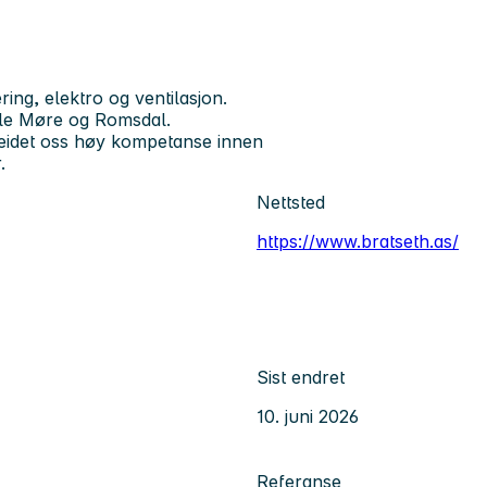
ing, elektro og ventilasjon.
hele Møre og Romsdal.
beidet oss høy kompetanse innen
.
Nettsted
https://www.bratseth.as/
Sist endret
10. juni 2026
Referanse