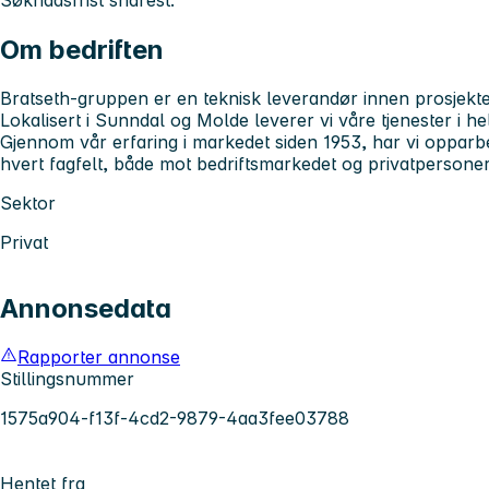
Søknadsfrist snarest.
Om bedriften
Bratseth-gruppen er en teknisk leverandør innen prosjekter
Lokalisert i Sunndal og Molde leverer vi våre tjenester i 
Gjennom vår erfaring i markedet siden 1953, har vi oppar
hvert fagfelt, både mot bedriftsmarkedet og privatpersoner
Sektor
Privat
Annonsedata
Rapporter annonse
Stillingsnummer
1575a904-f13f-4cd2-9879-4aa3fee03788
Hentet fra