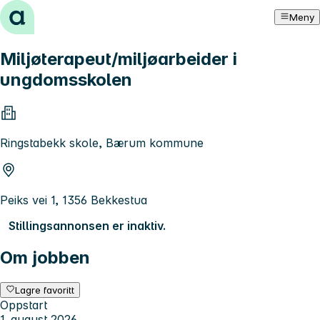
Hopp til innhold
Meny
Miljøterapeut/miljøarbeider i
ungdomsskolen
Ringstabekk skole, Bærum kommune
Peiks vei 1, 1356 Bekkestua
Stillingsannonsen er inaktiv.
Om jobben
Lagre favoritt
Oppstart
1. august 2026