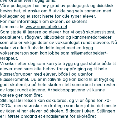
overordnet tverrfaglig tema.
Våre pedagoger har høy grad av pedagogisk og didaktisk
bevissthet, et ønske om å utvikle seg selv sammen med
kollegaer og et stort hjerte for alle typer elever.
For mer informasjon om skolen, se skolens
hjemmeside:
www.ringstabekk.net
Som støtte til lærere og elever har vi også skoleassistent,
sosiallærer, rådgiver, bibliotekar og kantinemedarbeider
som alle er viktige deler av voksenlaget rundt elevene. Nå
søker vi etter å utvide dette laget med en trygg
voksenperson som kan jobbe som
miljømedarbeider/-
terapeut.
Vi søker etter deg som kan yte trygg og god støtte både til
elever med særskilte behov for oppfølging og til hele
klasser/grupper med elever, både i og utenfor
klasserommet. Du er initiativrik og kan bidra til et trygt og
godt skolemiljø på hele skolen i tett samarbeid med resten
av laget rundt elevene. Arbeidsoppgavene vil kunne
variere gjennom året.
Stillingsstørrelsen kan diskuteres, og vi er åpne for 70-
100%, men vi ønsker en kollega som kan jobbe det meste
av tiden vi har elever på skolen, 5 dager i uken. Stillingen
er i første omgang et engasjement for skoleåret