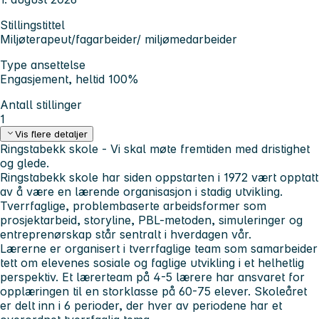
Stillingstittel
Miljøterapeut/fagarbeider/ miljømedarbeider
Type ansettelse
Engasjement, heltid 100%
Antall stillinger
1
Vis flere detaljer
Ringstabekk skole - Vi skal møte fremtiden med dristighet
og glede.
Ringstabekk skole har siden oppstarten i 1972 vært opptatt
av å være en lærende organisasjon i stadig utvikling.
Tverrfaglige, problembaserte arbeidsformer som
prosjektarbeid, storyline, PBL-metoden, simuleringer og
entreprenørskap står sentralt i hverdagen vår.
Lærerne er organisert i tverrfaglige team som samarbeider
tett om elevenes sosiale og faglige utvikling i et helhetlig
perspektiv. Et lærerteam på 4-5 lærere har ansvaret for
opplæringen til en storklasse på 60-75 elever. Skoleåret
er delt inn i 6 perioder, der hver av periodene har et