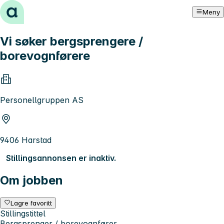
Hopp til innhold
Meny
Vi søker bergsprengere /
borevognførere
Personellgruppen AS
9406 Harstad
Stillingsannonsen er inaktiv.
Om jobben
Lagre favoritt
Stillingstittel
Bergsprenger / borevognfører