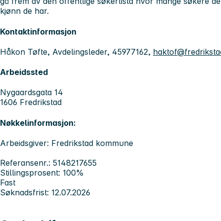
gå frem av den offentlige søkerlista hvor mange søkere det h
kjønn de har.
Kontaktinformasjon
Håkon Tøfte, Avdelingsleder, 45977162,
haktof@fredrikst
Arbeidssted
Nygaardsgata 14
1606 Fredrikstad
Nøkkelinformasjon:
Arbeidsgiver: Fredrikstad kommune
Referansenr.: 5148217655
Stillingsprosent: 100%
Fast
Søknadsfrist: 12.07.2026