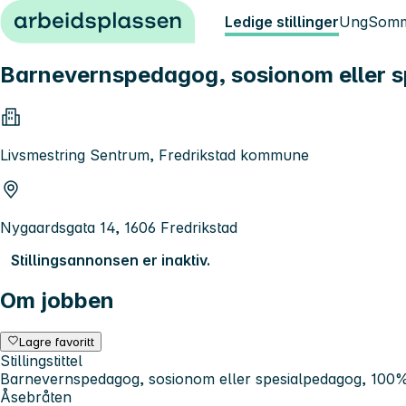
Hopp til innhold
Ledige stillinger
Ung
Somm
Barnevernspedagog, sosionom eller sp
Livsmestring Sentrum, Fredrikstad kommune
Nygaardsgata 14, 1606 Fredrikstad
Stillingsannonsen er inaktiv.
Om jobben
Lagre favoritt
Stillingstittel
Barnevernspedagog, sosionom eller spesialpedagog, 100% fa
Åsebråten