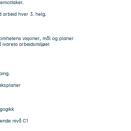
temottaker.
ed arbeid hver 3. helg.
somhetens visjoner, mål og planer
 å ivareta arbeidsmiljøet
ping.
taksplaner
agogikk
rende nivå C1