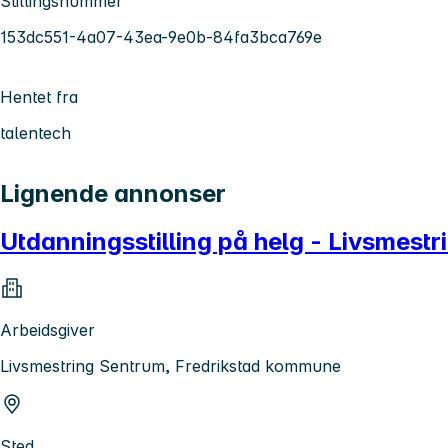
Stillingsnummer
153dc551-4a07-43ea-9e0b-84fa3bca769e
Hentet fra
talentech
Lignende annonser
Utdanningsstilling på helg - Livsmestr
Arbeidsgiver
Livsmestring Sentrum, Fredrikstad kommune
Sted