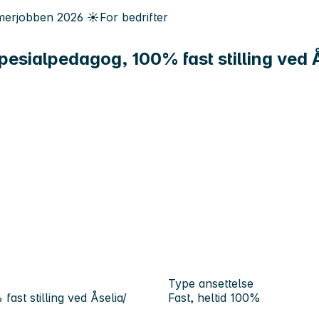
erjobben
2026
☀️
For bedrifter
esialpedagog, 100% fast stilling ved 
Type ansettelse
st stilling ved Åselia/
Fast, heltid 100%