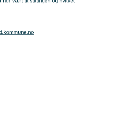
ar vært til stillingen og hvilket
ad.kommune.no