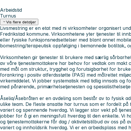
Arbeidstid
Turnus
Vis flere detaljer
Livsmestring er en etat med ni virksomheter organisert und
Fredrikstad kommune. Virksomhetene yter tjenester til inn
eller fysiske funksjonsnedsettelser med blant annet mobile
bomestring/terapeutisk oppfølging i bemannede botiltak, og 
Virksomheten gir tjenester til brukere med særlig sårbarh
av våre tjenestemottakere har behov for vedtak om makt 
med mål om struktur, trygghet og forutsigbarhet for bruker
forankring i positiv atferdsstøtte (PAS) med målrettet miljø
virkemiddelet. Vi jobber systematisk med tidlig innsats og 
med pårørende, primærhelsetjenesten og spesialisthelsetje
Åselia/Åsebråten er en avdeling som består av to fysisk ad
ulike team. De fleste ansatte har turnus som er fordelt på 
variert og spennende hverdag. Vi legger stor vekt på tjenes
jobber for å gi en meningsfull hverdag til den enkelte. Vi ha
og tjenestemottakerne får dag / aktivitetstilbud av oss på av
variert og innholdsrik hverdag. Vi er en arbeidsplass med