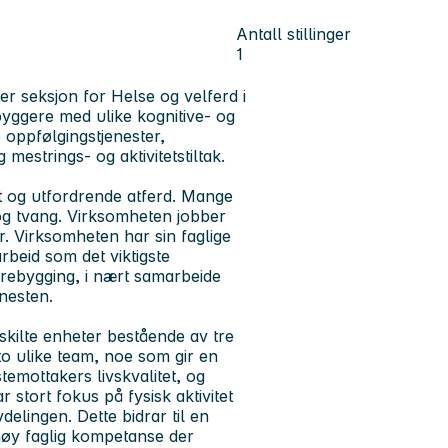
Antall stillinger
1
er seksjon for Helse og velferd i
byggere med ulike kognitive- og
 oppfølgingstjenester,
mestrings- og aktivitetstiltak.
et og utfordrende atferd. Mange
og tvang. Virksomheten jobber
. Virksomheten har sin faglige
arbeid som det viktigste
forebygging, i nært samarbeide
nesten.
skilte enheter bestående av tre
to ulike team, noe som gir en
temottakers livskvalitet, og
r stort fokus på fysisk aktivitet
delingen. Dette bidrar til en
 høy faglig kompetanse der