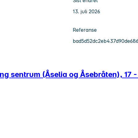
Sist endret
13. juli 2026
Referanse
bad5d52dc2eb437d90de686
ing sentrum (Åselia og Åsebråten), 17 -