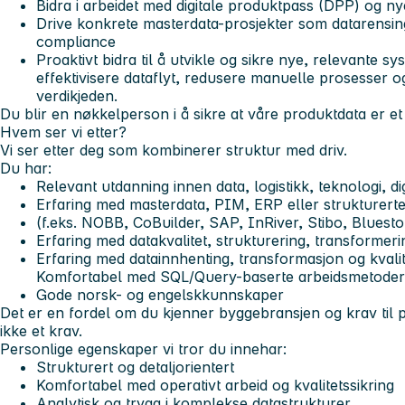
Bidra i arbeidet med digitale produktpass (DPP) og 
Drive konkrete masterdata-prosjekter som datarensing
compliance
Proaktivt bidra til å utvikle og sikre nye, relevante 
effektivisere dataflyt, redusere manuelle prosesser og
verdikjeden.
Du blir en nøkkelperson i å sikre at våre produktdata er e
Hvem ser vi etter?
Vi ser etter deg som kombinerer struktur med driv.
Du har:
Relevant utdanning innen data, logistikk, teknologi, dig
Erfaring med masterdata, PIM, ERP eller strukturert
(f.eks. NOBB, CoBuilder, SAP, InRiver, Stibo, Bluesto
Erfaring med datakvalitet, strukturering, transformer
Erfaring med datainnhenting, transformasjon og kvalite
Komfortabel med SQL/Query-baserte arbeidsmetoder 
Gode norsk- og engelskkunnskaper
Det er en fordel om du kjenner byggebransjen og krav til
ikke et krav.
Personlige egenskaper vi tror du innehar:
Strukturert og detaljorientert
Komfortabel med operativt arbeid og kvalitetssikring
Analytisk og trygg i komplekse datastrukturer