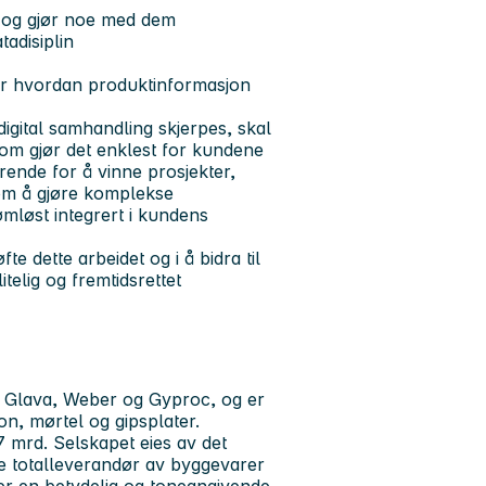
r og gjør noe med dem
tadisiplin
or hvordan produktinformasjon
igital samhandling skjerpes, skal
om gjør det enklest for kundene
ørende for å vinne prosjekter,
 om å gjøre komplekse
ømløst integrert i kundens
e dette arbeidet og i å bidra til
telig og fremtidsrettet
 Glava, Weber og Gyproc, og er
n, mørtel og gipsplater.
 mrd. Selskapet eies av det
e totalleverandør av byggevarer
 er en betydelig og toneangivende