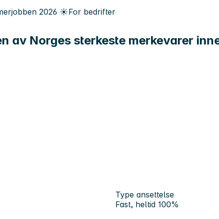
erjobben
2026
☀️
For bedrifter
noen av Norges sterkeste merkevarer in
Type ansettelse
Fast, heltid 100%