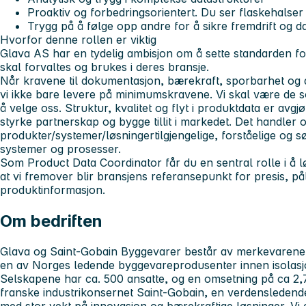
Proaktiv og forbedringsorientert. Du ser flaskehalse
Trygg på å følge opp andre for å sikre fremdrift og da
Hvorfor denne rollen er viktig
Glava AS har en tydelig ambisjon om å sette standarden f
skal forvaltes og brukes i deres bransje.
Når kravene til dokumentasjon, bærekraft, sporbarhet og d
vi ikke bare levere på minimumskravene. Vi skal være de s
å velge oss. Struktur, kvalitet og flyt i produktdata er avgj
styrke partnerskap og bygge tillit i markedet. Det handler
produkter/systemer/løsningertilgjengelige, forståelige og s
systemer og prosesser.
Som Product Data Coordinator får du en sentral rolle i å løft
at vi fremover blir bransjens referansepunkt for presis, påli
produktinformasjon.
Om bedriften
Glava og Saint-Gobain Byggevarer består av merkevarene
en av Norges ledende byggevareprodusenter innen isolasjo
Selskapene har ca. 500 ansatte, og en omsetning på ca 2,7
franske industrikonsernet Saint-Gobain, en verdensledend
med stor vekt på innovasjon og bærekraftige løsninger. Vi