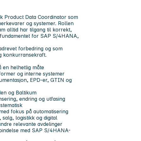
isk Product Data Coordinator som
 merkevarer og systemer. Rollen
 alltid har tilgang til korrekt,
ge fundamentet for SAP S/4HANA,
atadrevet forbedring og som
g konkurransekraft.
å en helhetlig måte
tformer og interne systemer
 dokumentasjon, EPD-er, GTIN og
den og Baltikum
sering, endring og utfasing
ystematisk
 med fokus på automatisering
alg, logistikk og digital
andre relevante avdelinger
i forbindelse med SAP S/4HANA-