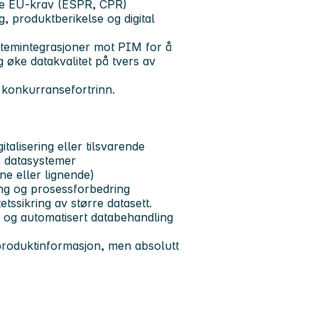
nye EU-krav (ESPR, CPR)
, produktberikelse og digital
systemintegrasjoner mot PIM for å
 øke datakvalitet på tvers av
t konkurransefortrinn.
italisering eller tilsvarende
e datasystemer
ne eller lignende)
ing og prosessforbedring
tssikring av større datasett.
og automatisert databehandling
 produktinformasjon, men absolutt