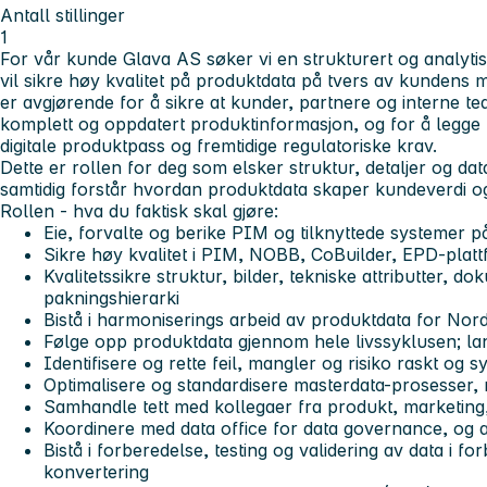
Antall stillinger
1
For vår kunde Glava AS søker vi en strukturert og analyt
vil sikre høy kvalitet på produktdata på tvers av kundens
er avgjørende for å sikre at kunder, partnere og interne team
komplett og oppdatert produktinformasjon, og for å leg
digitale produktpass og fremtidige regulatoriske krav.
Dette er rollen for deg som elsker struktur, detaljer og d
samtidig forstår hvordan produktdata skaper kundeverdi o
Rollen - hva du faktisk skal gjøre:
Eie, forvalte og berike PIM og tilknyttede systemer p
Sikre høy kvalitet i PIM, NOBB, CoBuilder, EPD-plat
Kvalitetssikre struktur, bilder, tekniske attributter,
pakningshierarki
Bistå i harmoniserings arbeid av produktdata for Nor
Følge opp produktdata gjennom hele livssyklusen; lan
Identifisere og rette feil, mangler og risiko raskt og s
Optimalisere og standardisere masterdata-prosesser,
Samhandle tett med kollegaer fra produkt, marketing, s
Koordinere med data office for data governance, og 
Bistå i forberedelse, testing og validering av data 
konvertering