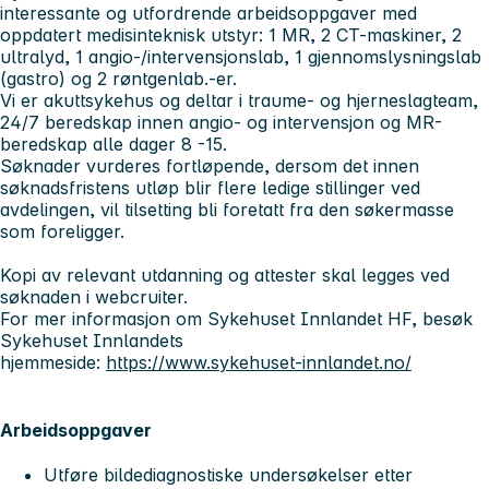
interessante og utfordrende arbeidsoppgaver med
oppdatert medisinteknisk utstyr: 1 MR, 2 CT-maskiner, 2
ultralyd, 1 angio-/intervensjonslab, 1 gjennomslysningslab
(gastro) og 2 røntgenlab.-er.
Vi er akuttsykehus og deltar i traume- og hjerneslagteam,
24/7 beredskap innen angio- og intervensjon og MR-
beredskap alle dager 8 -15.
Søknader vurderes fortløpende, dersom det innen
søknadsfristens utløp blir flere ledige stillinger ved
avdelingen, vil tilsetting bli foretatt fra den søkermasse
som foreligger.
Kopi av relevant utdanning og attester skal legges ved
søknaden i webcruiter.
For mer informasjon om Sykehuset Innlandet HF, besøk
Sykehuset Innlandets
hjemmeside:
https://www.sykehuset-innlandet.no/
Arbeidsoppgaver
Utføre bildediagnostiske undersøkelser etter