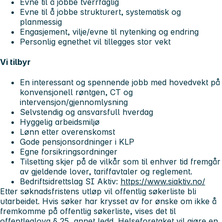
Evne til å jobbe tverrfaglig
Evne til å jobbe strukturert, systematisk og
planmessig
Engasjement, vilje/evne til nytenking og endring
Personlig egnethet vil tillegges stor vekt
Vi tilbyr
En interessant og spennende jobb med hovedvekt på
konvensjonell røntgen, CT og
intervensjon/gjennomlysning
Selvstendig og ansvarsfull hverdag
Hyggelig arbeidsmiljø
Lønn etter overenskomst
Gode pensjonsordninger i KLP
Egne forsikringsordninger
Tilsetting skjer på de vilkår som til enhver tid fremgår
av gjeldende lover, tariffavtaler og reglement.
Bedriftsidrettslag SI Aktiv:
https://www.siaktiv.no/
Etter søknadsfristens utløp vil offentlig søkerliste bli
utarbeidet. Hvis søker har krysset av for ønske om ikke å
fremkomme på offentlig søkerliste, vises det til
offentleglova § 25, annet ledd. Helseforetaket vil gjøre en