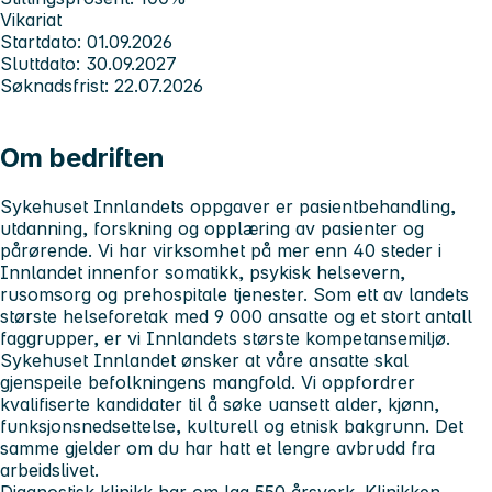
Vikariat
Startdato: 01.09.2026
Sluttdato: 30.09.2027
Søknadsfrist: 22.07.2026
Om bedriften
Sykehuset Innlandets
oppgaver er pasientbehandling,
utdanning, forskning og opplæring av pasienter og
pårørende. Vi har virksomhet på mer enn 40 steder i
Innlandet innenfor somatikk, psykisk helsevern,
rusomsorg og prehospitale tjenester. Som ett av landets
største helseforetak med 9 000 ansatte og et stort antall
faggrupper, er vi Innlandets største kompetansemiljø.
Sykehuset Innlandet
ønsker at våre ansatte skal
gjenspeile befolkningens mangfold. Vi oppfordrer
kvalifiserte kandidater til å søke uansett alder, kjønn,
funksjonsnedsettelse, kulturell og etnisk bakgrunn. Det
samme gjelder om du har hatt et lengre avbrudd fra
arbeidslivet.
Diagnostisk klinikk
har om lag 550 årsverk. Klinikken