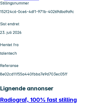
Stillingsnummer
152f24c6-0ce6-4df1-971b-40269dba9a9c
Sist endret
23. juli 2026
Hentet fra
talentech
Referanse
8e02cd11f55a440fbba7e9d703ec05ff
Lignende annonser
Radiograf, 100% fast stilling