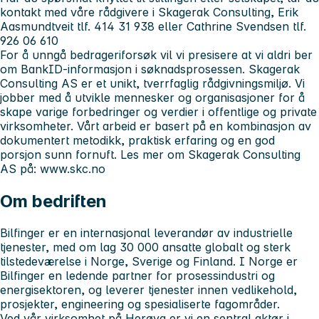
kontakt med våre rådgivere i Skagerak Consulting, Erik
Aasmundtveit tlf. 414 31 938 eller Cathrine Svendsen tlf.
926 06 610
For å unngå bedrageriforsøk vil vi presisere at vi aldri ber
om BankID-informasjon i søknadsprosessen.
Skagerak
Consulting AS er et unikt, tverrfaglig rådgivningsmiljø. Vi
jobber med å utvikle mennesker og organisasjoner for å
skape varige forbedringer og verdier i offentlige og private
virksomheter. Vårt arbeid er basert på en kombinasjon av
dokumentert metodikk, praktisk erfaring og en god
porsjon sunn fornuft.
Les mer om Skagerak Consulting
AS på: www.skc.no
Om bedriften
Bilfinger er en internasjonal leverandør av industrielle
tjenester, med om lag 30 000 ansatte globalt og sterk
tilstedeværelse i Norge, Sverige og Finland. I Norge er
Bilfinger en ledende partner for prosessindustri og
energisektoren, og leverer tjenester innen vedlikehold,
prosjekter, engineering og spesialiserte fagområder.
Ved vår virksomhet på Herøya er vi en sentral aktør i