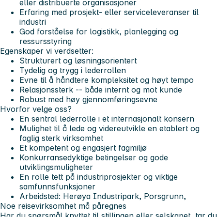
eller distribuerte organisasjoner
Erfaring med prosjekt- eller serviceleveranser til
industri
God forståelse for logistikk, planlegging og
ressursstyring
Egenskaper vi verdsetter:
Strukturert og løsningsorientert
Tydelig og trygg i lederrollen
Evne til å håndtere kompleksitet og høyt tempo
Relasjonssterk -- både internt og mot kunde
Robust med høy gjennomføringsevne
Hvorfor velge oss?
En sentral lederrolle i et internasjonalt konsern
Mulighet til å lede og videreutvikle en etablert og
faglig sterk virksomhet
Et kompetent og engasjert fagmiljø
Konkurransedyktige betingelser og gode
utviklingsmuligheter
En rolle tett på industriprosjekter og viktige
samfunnsfunksjoner
Arbeidsted: Herøya Industripark, Porsgrunn,
Noe reisevirksomhet må påregnes
Har du spørsmål knyttet til stillingen eller selskapet, tar du