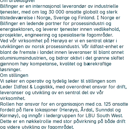
Om arbeidsgiver
Bilfinger er en internasjonal leverandør av industrielle
tjenester, med om lag 30 000 ansatte globalt og sterk
tilstedeværelse i Norge, Sverige og Finland. I Norge er
Bilfinger en ledende partner for prosessindustri og
energisektoren, og leverer tjenester innen vedlikehold,
prosjekter, engineering og spesialiserte fagområder.
Ved vår virksomhet på Herøya er vi en sentral aktør i
utviklingen av norsk prosessindustri. Vår ildfast-enhet er
blant de fremste i landet innen leveranser til blant annet
aluminiumsindustrien, og bidrar aktivt i det grønne skiftet
gjennom høy kompetanse, kvalitet og bærekraftige
løsninger.
Om stillingen
Vi søker en
operativ og tydelig leder
til stillingen som
Leder Ildfast & Logistikk
, med overordnet ansvar for drift,
leveranser og utvikling av en sentral del av vår
virksomhet.
Rollen har ansvar for en organisasjon med ca. 125 ansatte
fordelt på flere lokasjoner (Herøya, Årdal, Sunndal og
Karmøy), og inngår i ledergruppen for LBU South West.
Dette er en nøkkelrolle med stor påvirkning på både drift
og videre utvikling av fagområdet.