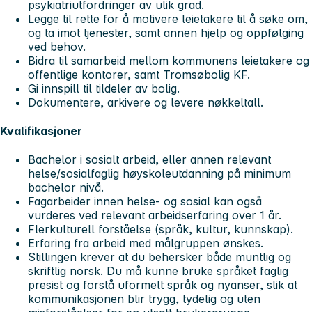
psykiatriutfordringer av ulik grad.
Legge til rette for å motivere leietakere til å søke om,
og ta imot tjenester, samt annen hjelp og oppfølging
ved behov.
Bidra til samarbeid mellom kommunens leietakere og
offentlige kontorer, samt Tromsøbolig KF.
Gi innspill til tildeler av bolig.
Dokumentere, arkivere og levere nøkkeltall.
Kvalifikasjoner
Bachelor i sosialt arbeid, eller annen relevant
helse/sosialfaglig høyskoleutdanning på minimum
bachelor nivå.
Fagarbeider innen helse- og sosial kan også
vurderes ved relevant arbeidserfaring over 1 år.
Flerkulturell forståelse (språk, kultur, kunnskap).
Erfaring fra arbeid med målgruppen ønskes.
Stillingen krever at du behersker både muntlig og
skriftlig norsk. Du må kunne bruke språket faglig
presist og forstå uformelt språk og nyanser, slik at
kommunikasjonen blir trygg, tydelig og uten