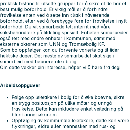
praktisk bistand til utsatte grupper for å sikre at de har et
best mulig boforhold. Et viktig mål er å forhindre
fravikelse enten ved å sette inn tiltak i nåværende
boforhold, eller ved å forebygge fare for fravikelse i nytt
boforhold. Du vil samarbeide tett internt med våre
saksbehandlere på tildeling spesielt. Enheten samarbeider
også tett med andre enheter i kommunen, samt med
eksterne aktører som UNN og Tromsøbolig KF.
Som bo oppfølger kan du forvente varierte og til tider
hektiske dager. Det meste av samarbeidet skal skje i
samarbeid med beboere ute i bolig.
Om dette vekker din interesse, håper vi å høre fra deg!
Arbeidsoppgaver
Følge opp leietakere i bolig for å øke boevne, sikre
en trygg bosituasjon på ulike måter og unngå
fravikelse. Dette kan inkludere enkel veiledning på
blant annet økonomi.
Oppfølging av kommunale leietakere, dette kan være
flyktninger, eldre eller mennesker med rus- og