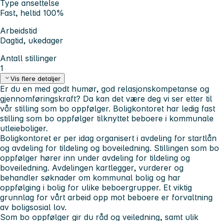
Type ansettelse
Fast, heltid 100%
Arbeidstid
Dagtid, ukedager
Antall stillinger
1
Vis flere detaljer
Er du en med godt humør, god relasjonskompetanse og
gjennomføringskraft? Da kan det være deg vi ser etter til
vår stilling som bo oppfølger. Boligkontoret har ledig fast
stilling som bo oppfølger tilknyttet beboere i kommunale
utleieboliger.
Boligkontoret er per idag organisert i avdeling for startlån
og avdeling for tildeling og boveiledning. Stillingen som bo
oppfølger hører inn under avdeling for tildeling og
boveiledning. Avdelingen kartlegger, vurderer og
behandler søknader om kommunal bolig og har
oppfølging i bolig for ulike beboergrupper. Et viktig
grunnlag for vårt arbeid opp mot beboere er forvaltning
av boligsosial lov.
Som bo oppfølger gir du råd og veiledning, samt ulik