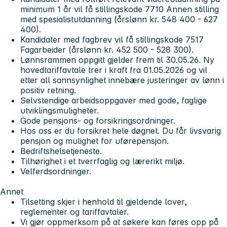
minimum 1 år vil få stillingskode 7710 Annen stilling
med spesialistutdanning (årslønn kr. 548 400 - 627
400).
Kandidater med fagbrev vil få stillingskode 7517
Fagarbeider (årslønn kr. 452 500 - 528 300).
Lønnsrammen oppgitt gjelder frem til 30.05.26. Ny
hovedtariffavtale trer i kraft fra 01.05.2026 og vil
etter all sannsynlighet innebære justeringer av lønn i
positiv retning.
Selvstendige arbeidsoppgaver med gode, faglige
utviklingsmuligheter.
Gode pensjons- og forsikringsordninger.
Hos oss er du forsikret hele døgnet. Du får livsvarig
pensjon og mulighet for uførepensjon.
Bedriftshelsetjeneste.
Tilhørighet i et tverrfaglig og lærerikt miljø.
Velferdsordninger.
Annet
Tilsetting skjer i henhold til gjeldende lover,
reglementer og tariffavtaler.
Vi gjør oppmerksom på at søkere kan føres opp på