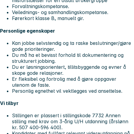
misforståelser for en utsatt brukergruppe
Forvaltningskompetanse.
Veilednings- og samhandlingskompetanse.
Førerkort klasse B, manuelt gir.
Personlige egenskaper
Kan jobbe selvstendig og ta raske beslutninger/gjøre
gode prioriteringer.
Du må ha et bevisst forhold til dokumentering og
strukturert jobbing.
Du er løsningsorientert, tillitsbyggende og evner å
skape gode relasjoner.
Er fleksibel og fortrolig med å gjøre oppgaver
utenom de faste.
Personlig egnethet vil vektlegges ved ansettelse.
Vi tilbyr
Stillingen er plassert i stillingskode 7732 Annen
stilling med krav om 3-årig U/H utdanning (årslønn
kr. 507 400-596 400).
Kandidater med fullført relevant videreutdanning på