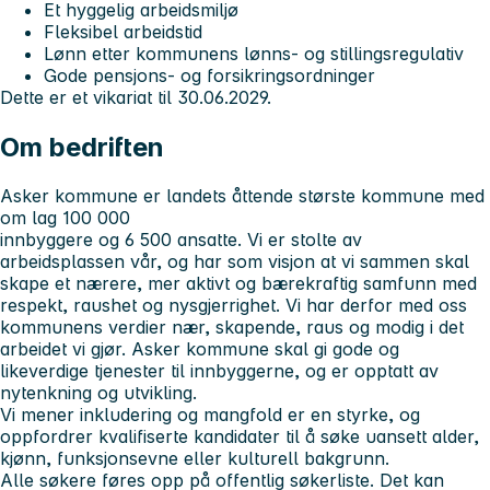
Et hyggelig arbeidsmiljø
Fleksibel arbeidstid
Lønn etter kommunens lønns- og stillingsregulativ
Gode pensjons- og forsikringsordninger
Dette er et vikariat til 30.06.2029.
Om bedriften
Asker kommune er landets åttende største kommune med
om lag 100 000
innbyggere og 6 500 ansatte. Vi er stolte av
arbeidsplassen vår, og har som visjon at vi sammen skal
skape et nærere, mer aktivt og bærekraftig samfunn med
respekt, raushet og nysgjerrighet. Vi har derfor med oss
kommunens verdier
nær, skapende, raus
og
modig
i det
arbeidet vi gjør. Asker kommune skal gi gode og
likeverdige tjenester til innbyggerne, og er opptatt av
nytenkning og utvikling.
Vi mener inkludering og mangfold er en styrke, og
oppfordrer kvalifiserte kandidater til å søke uansett alder,
kjønn, funksjonsevne eller kulturell bakgrunn.
Alle søkere føres opp på offentlig søkerliste. Det kan