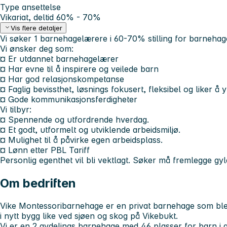
Type ansettelse
Vikariat, deltid 60% - 70%
Vis flere detaljer
Vi søker 1 barnehagelærere i 60-70% stilling for barneha
Vi ønsker deg som:
¤ Er utdannet barnehagelærer
¤ Har evne til å inspirere og veilede barn
¤ Har god relasjonskompetanse
¤ Faglig bevissthet, løsnings fokusert, fleksibel og liker å yt
¤ Gode kommunikasjonsferdigheter
Vi tilbyr:
¤ Spennende og utfordrende hverdag.
¤ Et godt, utformelt og utviklende arbeidsmiljø.
¤ Mulighet til å påvirke egen arbeidsplass.
¤ Lønn etter PBL Tariff
Personlig egenthet vil bli vektlagt. Søker må fremlegge gyldig
Om bedriften
Vike Montessoribarnehage er en privat barnehage som ble eta
i nytt bygg like ved sjøen og skog på Vikebukt.
Vi er en 2 avdelings barnehage med 46 plasser for barn i a