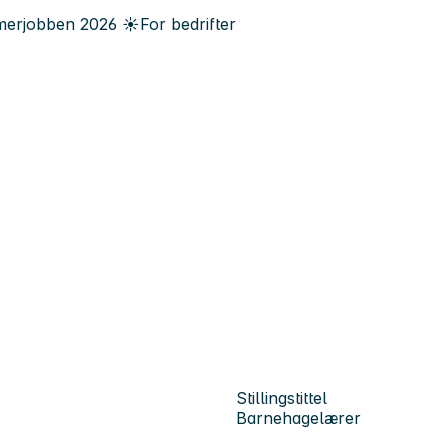
erjobben
2026
☀️
For bedrifter
Stillingstittel
Barnehagelærer