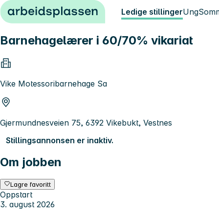
Hopp til innhold
Ledige stillinger
Ung
Somm
Barnehagelærer i 60/70% vikariat
Vike Motessoribarnehage Sa
Gjermundnesveien 75, 6392 Vikebukt, Vestnes
Stillingsannonsen er inaktiv.
Om jobben
Lagre favoritt
Oppstart
3. august 2026