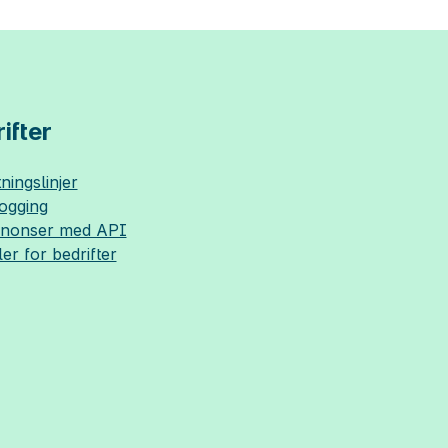
ifter
ningslinjer
logging
nnonser med API
ler for bedrifter