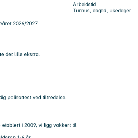
Arbeidstid
Turnus, dagtid, ukedager
geåret 2026/2027
e det lille ekstra.
 politiattest ved tiltredelse.
blert i 2009, vi ligg vakkert til
lderen 1-6 år.