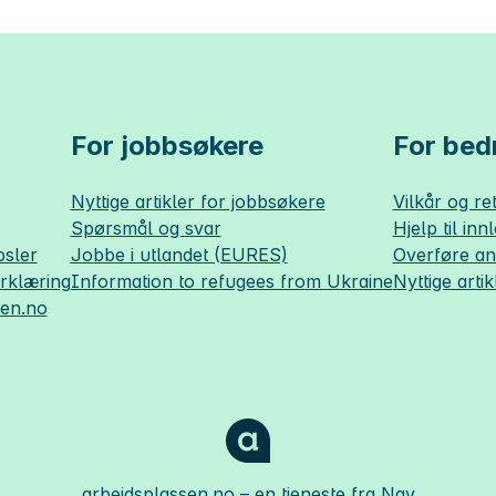
For jobbsøkere
For bedr
Nyttige artikler for jobbsøkere
Vilkår og ret
Spørsmål og svar
Hjelp til inn
sler
Jobbe i utlandet (EURES)
Overføre a
erklæring
Information to refugees from Ukraine
Nyttige artik
sen.no
arbeidsplassen.no
– en tjeneste fra Nav