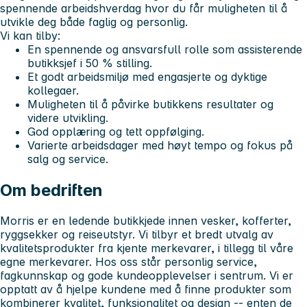
spennende arbeidshverdag hvor du får muligheten til å
utvikle deg både faglig og personlig.
Vi kan tilby:
En spennende og ansvarsfull rolle som assisterende
butikksjef i 50 % stilling.
Et godt arbeidsmiljø med engasjerte og dyktige
kollegaer.
Muligheten til å påvirke butikkens resultater og
videre utvikling.
God opplæring og tett oppfølging.
Varierte arbeidsdager med høyt tempo og fokus på
salg og service.
Om bedriften
Morris er en ledende butikkjede innen vesker, kofferter,
ryggsekker og reiseutstyr. Vi tilbyr et bredt utvalg av
kvalitetsprodukter fra kjente merkevarer, i tillegg til våre
egne merkevarer. Hos oss står personlig service,
fagkunnskap og gode kundeopplevelser i sentrum. Vi er
opptatt av å hjelpe kundene med å finne produkter som
kombinerer kvalitet, funksjonalitet og design -- enten de