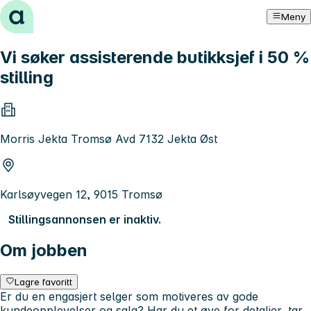
Hopp til innhold
Meny
Vi søker assisterende butikksjef i 50 %
stilling
Morris Jekta Tromsø Avd 7132 Jekta Øst
Karlsøyvegen 12, 9015 Tromsø
Stillingsannonsen er inaktiv.
Om jobben
Lagre favoritt
Er du en engasjert selger som motiveres av gode
kundeopplevelser og salg? Har du et øye for detaljer, tar