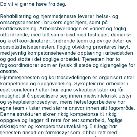
Da vil vi gjerne høre fra deg.
Rehabilitering og hjemmetjeneste leverer helse- og
omsorgstjenester i brukers eget hjem, samt på
korttidsavdeling. Arbeidshverdagen er variert og faglig
utfordrende, med tett samarbeid med fastleger, demens-
og kreftkoordinatorer, lindrende team og øvrige deler av
spesialisthelsetjenesten. Faglig utvikling prioriteres høyt,
med jevnlig kompetansehevende opplæring i arbeidstiden
og god støtte i det daglige arbeidet. Tjenesten har to
fagkoordinatorer som er fysisk til stede og tilgjengelige for
ansatte.
Hjemmetjenesten og korttidsavdelingen er organisert etter
kompetanse og oppgavedeling. Sykepleierne arbeider i
eget soneteam / eller har egne sykepleierlister og får
mulighet til å spesialisere seg innen medisinteknisk utstyr
og sykepleierprosedyrer, mens helsefagarbeidere har
egne team / lister med større ansvar innen sitt fagområde.
Denne strukturen sikrer riktig kompetanse til riktig
oppgave og legger til rette for tett samarbeid, faglige
diskusjoner og kompetanseutveksling. I tillegg har
tjenesten ansatt en farmasøyt som jobber tett med