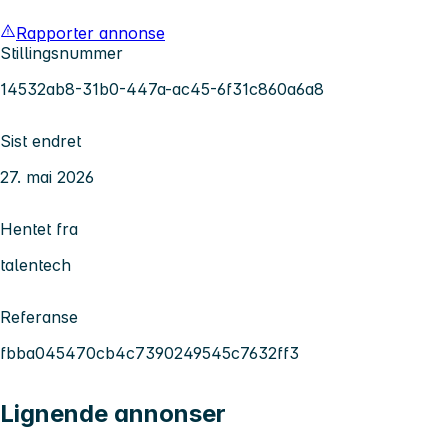
Rapporter annonse
Stillingsnummer
14532ab8-31b0-447a-ac45-6f31c860a6a8
Sist endret
27. mai 2026
Hentet fra
talentech
Referanse
fbba045470cb4c7390249545c7632ff3
Lignende annonser