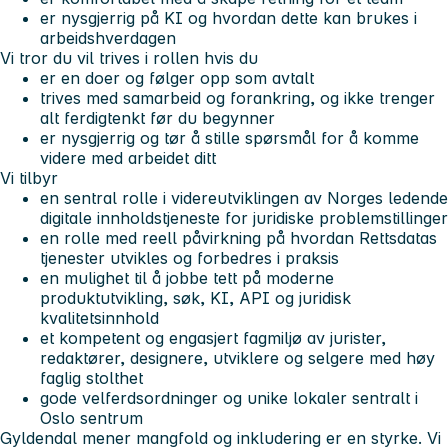
er nysgjerrig på KI og hvordan dette kan brukes i
arbeidshverdagen
Vi tror du vil trives i rollen hvis du
er en doer og følger opp som avtalt
trives med samarbeid og forankring, og ikke trenger
alt ferdigtenkt før du begynner
er nysgjerrig og tør å stille spørsmål for å komme
videre med arbeidet ditt
Vi tilbyr
en sentral rolle i videreutviklingen av Norges ledende
digitale innholdstjeneste for juridiske problemstillinger
en rolle med reell påvirkning på hvordan Rettsdatas
tjenester utvikles og forbedres i praksis
en mulighet til å jobbe tett på moderne
produktutvikling, søk, KI, API og juridisk
kvalitetsinnhold
et kompetent og engasjert fagmiljø av jurister,
redaktører, designere, utviklere og selgere med høy
faglig stolthet
gode velferdsordninger og unike lokaler sentralt i
Oslo sentrum
Gyldendal mener mangfold og inkludering er en styrke. Vi