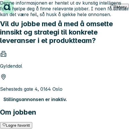
Denne informasjonen er hentet ut av kunstig intelligens
Hopp til innhold
Meny
for å hjelpe deg å finne relevante jobber. I noen få tilfeller
kan det være feil, så husk å sjekke hele annonsen.
Vil du jobbe med å med å omsette
innsikt og strategi til konkrete
leveranser i et produktteam?
Gyldendal
Sehesteds gate 4, 0164 Oslo
Stillingsannonsen er inaktiv.
Om jobben
Lagre favoritt