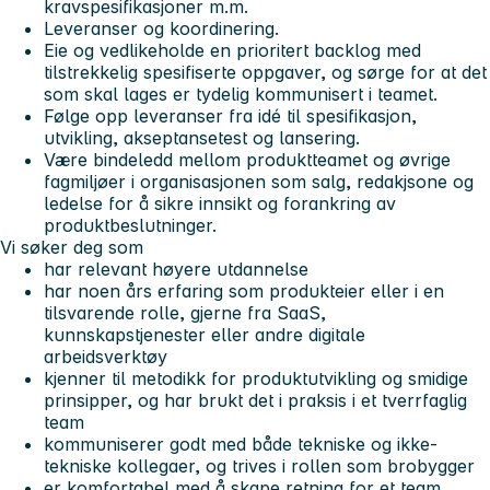
kravspesifikasjoner m.m.
Leveranser og koordinering.
Eie og vedlikeholde en prioritert backlog med
tilstrekkelig spesifiserte oppgaver, og sørge for at det
som skal lages er tydelig kommunisert i teamet.
Følge opp leveranser fra idé til spesifikasjon,
utvikling, akseptansetest og lansering.
Være bindeledd mellom produktteamet og øvrige
fagmiljøer i organisasjonen som salg, redakjsone og
ledelse for å sikre innsikt og forankring av
produktbeslutninger.
Vi søker deg som
har relevant høyere utdannelse
har noen års erfaring som produkteier eller i en
tilsvarende rolle, gjerne fra SaaS,
kunnskapstjenester eller andre digitale
arbeidsverktøy
kjenner til metodikk for produktutvikling og smidige
prinsipper, og har brukt det i praksis i et tverrfaglig
team
kommuniserer godt med både tekniske og ikke-
tekniske kollegaer, og trives i rollen som brobygger
er komfortabel med å skape retning for et team