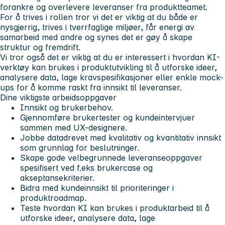
forankre og overlevere leveranser fra produktteamet.
For å trives i rollen tror vi det er viktig at du både er
nysgjerrig, trives i tverrfaglige miljøer, får energi av
samarbeid med andre og synes det er gøy å skape
struktur og fremdrift.
Vi tror også det er viktig at du er interessert i hvordan KI-
verktøy kan brukes i produktutvikling til å utforske ideer,
analysere data, lage kravspesifikasjoner eller enkle mock-
ups for å komme raskt fra innsikt til leveranser.
Dine viktigste arbeidsoppgaver
Innsikt og brukerbehov.
Gjennomføre brukertester og kundeintervjuer
sammen med UX-designere.
Jobbe datadrevet med kvalitativ og kvantitativ innsikt
som grunnlag for beslutninger.
Skape gode velbegrunnede leveranseoppgaver
spesifisert ved f.eks brukercase og
akseptansekriterier.
Bidra med kundeinnsikt til prioriteringer i
produktroadmap.
Teste hvordan KI kan brukes i produktarbeid til å
utforske ideer, analysere data, lage