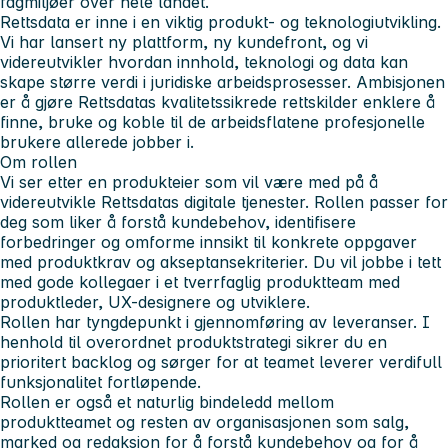
fagmiljøer over hele landet.
Rettsdata er inne i en viktig produkt- og teknologiutvikling.
Vi har lansert ny plattform, ny kundefront, og vi
videreutvikler hvordan innhold, teknologi og data kan
skape større verdi i juridiske arbeidsprosesser. Ambisjonen
er å gjøre Rettsdatas kvalitetssikrede rettskilder enklere å
finne, bruke og koble til de arbeidsflatene profesjonelle
brukere allerede jobber i.
Om rollen
Vi ser etter en produkteier som vil være med på å
videreutvikle Rettsdatas digitale tjenester. Rollen passer for
deg som liker å forstå kundebehov, identifisere
forbedringer og omforme innsikt til konkrete oppgaver
med produktkrav og akseptansekriterier. Du vil jobbe i tett
med gode kollegaer i et tverrfaglig produktteam med
produktleder, UX-designere og utviklere.
Rollen har tyngdepunkt i gjennomføring av leveranser. I
henhold til overordnet produktstrategi sikrer du en
prioritert backlog og sørger for at teamet leverer verdifull
funksjonalitet fortløpende.
Rollen er også et naturlig bindeledd mellom
produktteamet og resten av organisasjonen som salg,
marked og redaksjon for å forstå kundebehov og for å