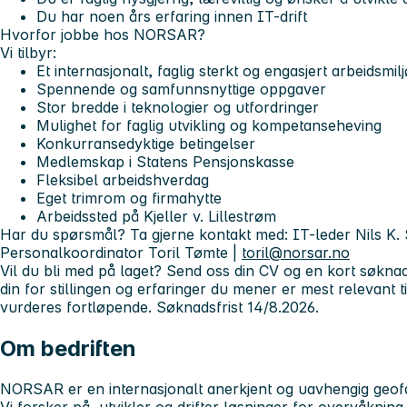
Du har noen års erfaring innen IT-drift
Hvorfor jobbe hos NORSAR?
Vi tilbyr:
Et internasjonalt, faglig sterkt og engasjert arbeidsmilj
Spennende og samfunnsnyttige oppgaver
Stor bredde i teknologier og utfordringer
Mulighet for faglig utvikling og kompetanseheving
Konkurransedyktige betingelser
Medlemskap i Statens Pensjonskasse
Fleksibel arbeidshverdag
Eget trimrom og firmahytte
Arbeidssted på Kjeller v. Lillestrøm
Har du spørsmål? Ta gjerne kontakt med: IT-leder Nils K.
Personalkoordinator Toril Tømte |
toril@norsar.no
Vil du bli med på laget? Send oss din CV og en kort søkna
din for stillingen og erfaringer du mener er mest relevant t
vurderes fortløpende. Søknadsfrist 14/8.2026.
Om bedriften
NORSAR er en internasjonalt anerkjent og uavhengig geofag
Vi forsker på, utvikler og drifter løsninger for overvåkning