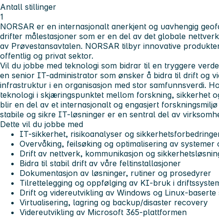
Antall stillinger
1
NORSAR er en internasjonalt anerkjent og uavhengig geofag
drifter målestasjoner som er en del av det globale nettver
av Prøvestansavtalen. NORSAR tilbyr innovative produkter 
offentlig og privat sektor.
Vil du jobbe med teknologi som bidrar til en tryggere ver
en senior IT-administrator som ønsker å bidra til drift og vi
infrastruktur i en organisasjon med stor samfunnsverdi.
teknologi i skjæringspunktet mellom forskning, sikkerhet o
blir en del av et internasjonalt og engasjert forskningsmi
stabile og sikre IT-løsninger er en sentral del av virksomh
Dette vil du jobbe med
IT-sikkerhet, risikoanalyser og sikkerhetsforbedringe
Overvåking, feilsøking og optimalisering av systemer 
Drift av nettverk, kommunikasjon og sikkerhetsløsnin
Bidra til stabil drift av våre feltinstallasjoner
Dokumentasjon av løsninger, rutiner og prosedyrer
Tilrettelegging og oppfølging av KI-bruk i driftssyste
Drift og videreutvikling av Windows og Linux-baserte 
Virtualisering, lagring og backup/disaster recovery
Videreutvikling av Microsoft 365-plattformen