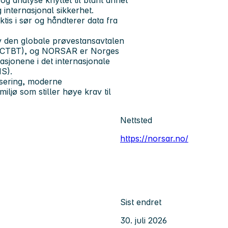
 internasjonal sikkerhet.
tis i sør og håndterer data fra
av den globale prøvestansavtalen
, CTBT), og NORSAR er Norges
asjonene i det internasjonale
S).
isering, moderne
iljø som stiller høye krav til
Nettsted
https://norsar.no/
Sist endret
30. juli 2026