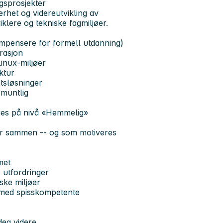
ngsprosjekter
erhet og videreutvikling av
klere og tekniske fagmiljøer.
mpensere for formell utdanning)
trasjon
inux-miljøer
ktur
etsløsninger
 muntlig
eres på nivå «Hemmelig»
ger sammen -- og som motiveres
amet
 utfordringer
ske miljøer
 med spisskompetente
 deg videre