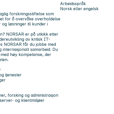
Arbeidsspråk
Norsk eller engelsk
lig forskningsstiftelse som
ket for å overvåke overholdelse
og løsninger til kunder i
den? NORSAR er på utkikk etter
dereutvikling av kritisk IT-
 Hos NORSAR får du jobbe med
g internasjonalt samarbeid. Du
ljø med høy kompetanse, der
eten.
r
og tjenester
ger
mer, forsking og administrasjon
server- og klientmiljøer