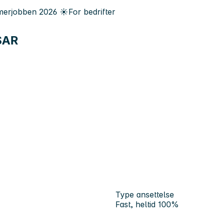
erjobben
2026
☀️
For bedrifter
RSAR
Type ansettelse
Fast, heltid 100%