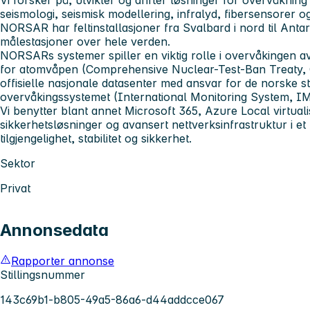
seismologi, seismisk modellering, infralyd, fibersensorer og
NORSAR har feltinstallasjoner fra Svalbard i nord til Antark
målestasjoner over hele verden.
NORSARs systemer spiller en viktig rolle i overvåkingen 
for atomvåpen (Comprehensive Nuclear-Test-Ban Treaty
offisielle nasjonale datasenter med ansvar for de norske st
overvåkingssystemet (International Monitoring System, IM
Vi benytter blant annet Microsoft 365, Azure Local virtual
sikkerhetsløsninger og avansert nettverksinfrastruktur i et m
tilgjengelighet, stabilitet og sikkerhet.
Sektor
Privat
Annonsedata
Rapporter annonse
Stillingsnummer
143c69b1-b805-49a5-86a6-d44addcce067