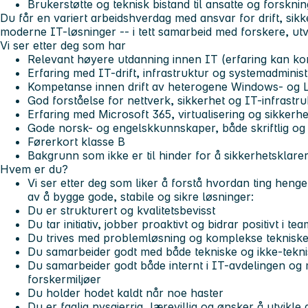
Brukerstøtte og teknisk bistand til ansatte og forskni
Du får en variert arbeidshverdag med ansvar for drift, sikk
moderne IT-løsninger -- i tett samarbeid med forskere, utvi
Vi ser etter deg som har
Relevant høyere utdanning innen IT (erfaring kan ko
Erfaring med IT-drift, infrastruktur og systemadminis
Kompetanse innen drift av heterogene Windows- og L
God forståelse for nettverk, sikkerhet og IT-infrastru
Erfaring med Microsoft 365, virtualisering og sikkerh
Gode norsk- og engelskkunnskaper, både skriftlig og
Førerkort klasse B
Bakgrunn som ikke er til hinder for å sikkerhetsklar
Hvem er du?
Vi ser etter deg som liker å forstå hvordan ting hen
av å bygge gode, stabile og sikre løsninger:
Du er strukturert og kvalitetsbevisst
Du tar initiativ, jobber proaktivt og bidrar positivt i te
Du trives med problemløsning og komplekse tekniske
Du samarbeider godt med både tekniske og ikke-tekni
Du samarbeider godt både internt i IT-avdelingen og
forskermiljøer
Du holder hodet kaldt når noe haster
Du er faglig nysgjerrig, lærevillig og ønsker å utvikle