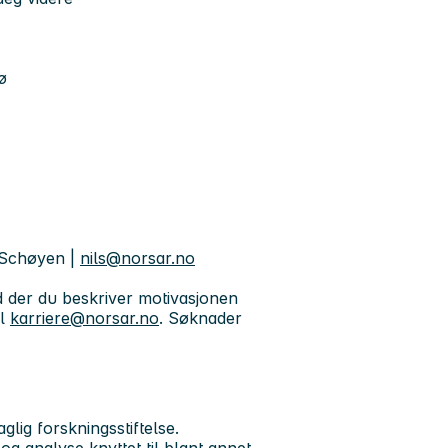
ø
 Schøyen |
nils@norsar.no
d der du beskriver motivasjonen
il
karriere@norsar.no
. Søknader
lig forskningsstiftelse.
 og analyse knyttet til blant annet