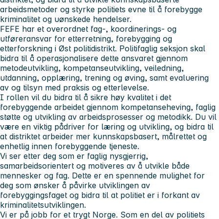
arbeidsmetoder og styrke politiets evne til å forebygge
kriminalitet og uønskede hendelser.
FEFE har et overordnet fag-, koordinerings- og
utføreransvar for etterretning, forebygging og
etterforskning i Øst politidistrikt. Politifaglig seksjon skal
bidra til å operasjonalisere dette ansvaret gjennom
metodeutvikling, kompetanseutvikling, veiledning,
utdanning, opplæring, trening og øving, samt evaluering
av og tilsyn med praksis og etterlevelse.
I rollen vil du bidra til å sikre høy kvalitet i det
forebyggende arbeidet gjennom kompetanseheving, faglig
støtte og utvikling av arbeidsprosesser og metodikk. Du vil
være en viktig pådriver for læring og utvikling, og bidra til
at distriktet arbeider mer kunnskapsbasert, målrettet og
enhetlig innen forebyggende tjeneste.
Vi ser etter deg som er faglig nysgjerrig,
samarbeidsorientert og motiveres av å utvikle både
mennesker og fag. Dette er en spennende mulighet for
deg som ønsker å påvirke utviklingen av
forebyggingsfaget og bidra til at politiet er i forkant av
kriminalitetsutviklingen.
Vi er på jobb for et trygt Norge. Som en del av politiets