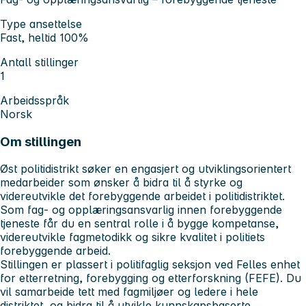
Type ansettelse
Fast, heltid 100%
Antall stillinger
1
Arbeidsspråk
Norsk
Om stillingen
Øst politidistrikt søker en engasjert og utviklingsorientert
medarbeider som ønsker å bidra til å styrke og
videreutvikle det forebyggende arbeidet i politidistriktet
.
Som fag- og opplæringsansvarlig innen forebyggende
tjeneste får du en sentral rolle i å bygge kompetanse,
videreutvikle fagmetodikk og sikre kvalitet i politiets
forebyggende arbeid.
Stillingen er plassert i politifaglig seksjon ved Felles enhet
for etterretning, forebygging og etterforskning (FEFE). Du
vil samarbeide tett med fagmiljøer og ledere i hele
distriktet, og bidra til å utvikle kunnskapsbaserte