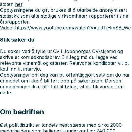
staten
her
.
Opplysningene du gir, brukes til å utarbeide anonymisert
statistikk som alle statlige virksomheter rapporterer i sine
årsrapporter.
Video:
https://www.youtube.com/watch?v=uUTjHmSB_Wc
Slik søker du
Du søker ved å fylle ut CV i Jobbnorges CV-skjema og
skrive et kort søknadsbrev. I tillegg må du legge ved
relevante vitnemål og attester. Relevante kandidater vil bli
kalt inn til intervju.
Opplysninger om deg kan bli offentliggjort selv om du har
anmodet om ikke å bli ført opp på søkerlisten. Dersom
anmodningen ikke blir tatt til følge, vil du bli varslet om
dette.
Om bedriften
Øst politidistrikt er landets nest største med cirka 2000
medarbeidere som betjener i underkant av 740 000