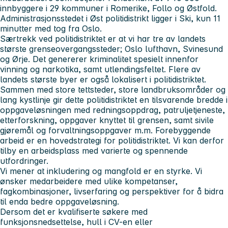
innbyggere i 29 kommuner i Romerike, Follo og Østfold.
Administrasjonsstedet i Øst politidistrikt ligger i Ski, kun 11
minutter med tog fra Oslo.
Særtrekk ved politidistriktet er at vi har tre av landets
største grenseovergangssteder; Oslo lufthavn, Svinesund
og Ørje. Det genererer kriminalitet spesielt innenfor
vinning og narkotika, samt utlendingsfeltet. Flere av
landets største byer er også lokalisert i politidistriktet.
Sammen med store tettsteder, store landbruksområder og
lang kystlinje gir dette politidistriktet en tilsvarende bredde i
oppgaveløsningen med redningsoppdrag, patruljetjeneste,
etterforskning, oppgaver knyttet til grensen, samt sivile
gjøremål og forvaltningsoppgaver m.m. Forebyggende
arbeid er en hovedstrategi for politidistriktet. Vi kan derfor
tilby en arbeidsplass med varierte og spennende
utfordringer.
Vi mener at inkludering og mangfold er en styrke. Vi
ønsker medarbeidere med ulike kompetanser,
fagkombinasjoner, livserfaring og perspektiver for å bidra
til enda bedre oppgaveløsning.
Dersom det er kvalifiserte søkere med
funksjonsnedsettelse, hull i CV-en eller