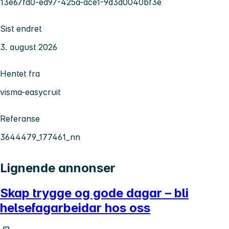
13e67fd0-ed97-425a-ace1-9d3d0040bf3e
Sist endret
3. august 2026
Hentet fra
visma-easycruit
Referanse
3644479_177461_nn
Lignende annonser
Skap trygge og gode dagar – bli
helsefagarbeidar hos oss