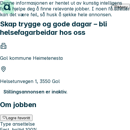
Denne informasjonen er hentet ut av kunstig intelligens
Hopp til innhold
Meny
for å hjelpe deg å finne relevante jobber. I noen få tilfeller
kan det være feil, så husk å sjekke hele annonsen.
Skap trygge og gode dagar – bli
helsefagarbeidar hos oss
Gol kommune Heimetenesta
Helsetunvegen 1, 3550 Gol
Stillingsannonsen er inaktiv.
Om jobben
Lagre favoritt
Type ansettelse
Fast, heltid 100%