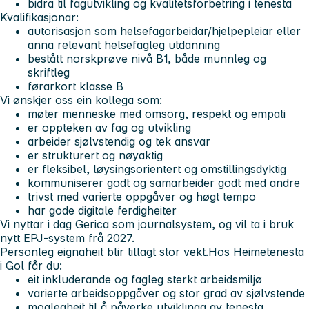
bidra til fagutvikling og kvalitetsforbetring i tenesta
Kvalifikasjonar:
autorisasjon som helsefagarbeidar/hjelpepleiar eller
anna relevant helsefagleg utdanning
bestått norskprøve nivå B1, både munnleg og
skriftleg
førarkort klasse B
Vi ønskjer oss ein kollega som:
møter menneske med omsorg, respekt og empati
er oppteken av fag og utvikling
arbeider sjølvstendig og tek ansvar
er strukturert og nøyaktig
er fleksibel, løysingsorientert og omstillingsdyktig
kommuniserer godt og samarbeider godt med andre
trivst med varierte oppgåver og høgt tempo
har gode digitale ferdigheiter
Vi nyttar i dag Gerica som journalsystem, og vil ta i bruk
nytt EPJ-system frå 2027.
Personleg eignaheit blir tillagt stor vekt.
Hos Heimetenesta
i Gol får du:
eit inkluderande og fagleg sterkt arbeidsmiljø
varierte arbeidsoppgåver og stor grad av sjølvstende
moglegheit til å påverke utviklinga av tenesta