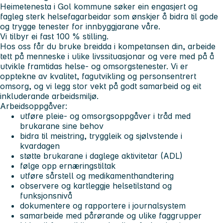
Heimetenesta i Gol kommune søker ein engasjert og
fagleg sterk helsefagarbeidar som ønskjer å bidra til gode
og trygge tenester for innbyggjarane våre.
Vi tilbyr ei fast 100 % stilling.
Hos oss får du bruke breidda i kompetansen din, arbeide
tett på menneske i ulike livssituasjonar og vere med på å
utvikle framtidas helse- og omsorgstenester. Vi er
opptekne av kvalitet, fagutvikling og personsentrert
omsorg, og vi legg stor vekt på godt samarbeid og eit
inkluderande arbeidsmiljø.
Arbeidsoppgåver:
utføre pleie- og omsorgsoppgåver i tråd med
brukarane sine behov
bidra til meistring, tryggleik og sjølvstende i
kvardagen
støtte brukarane i daglege aktivitetar (ADL)
følge opp ernæringstiltak
utføre sårstell og medikamenthandtering
observere og kartleggje helsetilstand og
funksjonsnivå
dokumentere og rapportere i journalsystem
samarbeide med pårørande og ulike faggrupper