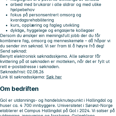
arbeid med brukarar i alle aldrar og med ulike
hjelpebehov
fokus på personsentrert omsorg og
kvardagsrehabilitering
kurs, opplæring og fagleg utvikling
dyktige, hyggelege og engasjerte kollegaer
Dersom du ønskjer ein meiningsfull jobb der du får
kombinere fag, omsorg og menneskemøte – då håpar vi
du sender inn søknad. Vi ser fram til å høyre frå deg!
Send søknad:
Benytt elektronisk søknadsskjema. Alle søkarar får
kvittering på at søknaden er motteken, når det er fylt ut
rett e-postadresse i søknaden.
Søknadsfrist: 02.08.26
Link til søknadsskjema:
Søk her
Om bedriften
Gol er utdannings- og handelsknutepunkt i Hallingdal og
huser ca. 4 700 innbyggere. Universitetet i Sørøst-Norge
etablerer et Campus Hallingdal på Gol i 2024. Vi satser på
utdanning, innovasjon og forskning. Golnøklene,