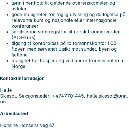
lønn i henhold til gjeldende overenskomster og
avtaler
gode muligheter for faglig utvikling og deltagelse på
relevante kurs og nasjonale eller internasjonale
konferanser
sertifisering som registrar til norsk traumeregister
(AIS-kurs)
tilgang til kontorplass på to tomannskontor i C0-
fløyen med sørvendt utsikt mot sundet, byen og
fjellene
mulighet for hospitering ved andre traumesentere i
Norge
Kontaktinformasjon
Helle
Skjesol, Seksjonsleder, +4747701445,
helle.skjesol@unn.
no
Arbeidssted
Hansine Hansens veg 67