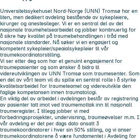
Universitetssykehuset Nord-Norge (UNN) Tromsø har en
liten, men dedikert avdeling bestående av sykepleiere,
kirurger og anestesileger. Vi er en sentral del av det
nasjonale traumehelsearbeidet og jobber kontinuerlig for
å sikre høy kvalitet på traumebehandlingen i tråd med
nasjonale standarder. Nå søker vi en engasjert og
kompetent sykepleier/speaialsykepleier til vår
traumekoordinatorstilling.
Vi ser etter deg som har et genuint engasjement for
traumepasienter og som ønsker å bidra til
videreutviklingen av UNN Tromsø som traumesenter. Som
en del av vårt team vil du spille en sentral rolle i å styrke
kvalitetsarbeidet for traumeteamet og videreutvikle den
faglige kompetansen innen traumatologi.
En viktig del av arbeidet i avdelingen består av registrering
av pasienter tatt imot ved traumemottak inn til nasjonalt
traumeregister. I tillegg jobber vi med
forbedringsprosjekter, undervisning, traumeøvelser m.m. I
vår avdeling er det per dags dato ansatt 3
traumekoordinatorer i hver sin 50% stilling, og vi anser
traumekoordinatorene å være fundamentet i Avdeling for