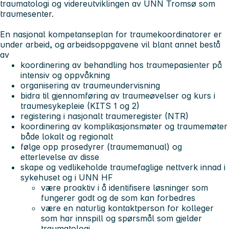
traumatologi og videreutviklingen av UNN Tromsø som
traumesenter.
En nasjonal kompetanseplan for traumekoordinatorer er
under arbeid, og arbeidsoppgavene vil blant annet bestå
av
koordinering av behandling hos traumepasienter på
intensiv og oppvåkning
organisering av traumeundervisning
bidra til gjennomføring av traumeøvelser og kurs i
traumesykepleie (KITS 1 og 2)
registering i nasjonalt traumeregister (NTR)
koordinering av komplikasjonsmøter og traumemøter
både lokalt og regionalt
følge opp prosedyrer (traumemanual) og
etterlevelse av disse
skape og vedlikeholde traumefaglige nettverk innad i
sykehuset og i UNN HF
være proaktiv i å identifisere løsninger som
fungerer godt og de som kan forbedres
være en naturlig kontaktperson for kolleger
som har innspill og spørsmål som gjelder
traumatologi