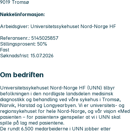
9019 Tromsø
Nøkkelinformasjon:
Arbeidsgiver: Universitetssykehuset Nord-Norge HF
Referansenr.: 5145025857
Stillingsprosent: 50%
Fast
Søknadsfrist: 15.07.2026
Om bedriften
Universitetssykehuset Nord-Norge HF (UNN) tilbyr
befolkningen i den nordligste landsdelen medisinsk
diagnostikk og behandling ved våre sykehus i Tromsø,
Narvik, Harstad og Longyearbyen.
Vi er universitets- og
regionsykehuset for hele Nord-Norge, og
v
år visjon «Med
pasienten – for pasienten» gjenspeiler at vi i UNN skal
spille på lag med pasientene.
De rundt 6.500 medarbeiderne i UNN jobber etter