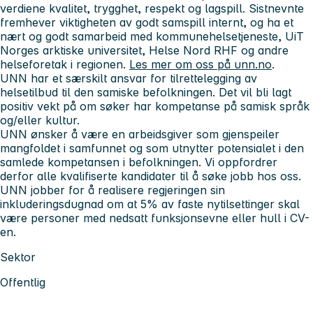
verdiene
kvalitet, trygghet, respekt og lagspill. Sistnevnte
fremhever viktigheten av godt samspill internt, og ha et
nært og godt samarbeid
med kommunehelsetjeneste, UiT
Norges arktiske universitet, Helse Nord RHF og andre
helseforetak i regionen.
Les mer om oss på unn.no
.
UNN har et særskilt ansvar for tilrettelegging av
helsetilbud til den samiske befolkningen. Det vil bli lagt
positiv vekt på om søker har kompetanse på samisk språk
og/eller kultur.
UNN ønsker å være en arbeidsgiver som gjenspeiler
mangfoldet i samfunnet og som utnytter potensialet i den
samlede kompetansen i befolkningen. Vi oppfordrer
derfor alle kvalifiserte kandidater til å søke jobb hos oss.
UNN jobber for å realisere regjeringen sin
inkluderingsdugnad om at 5% av faste nytilsettinger skal
være personer med nedsatt funksjonsevne eller hull i CV-
en.
Sektor
Offentlig