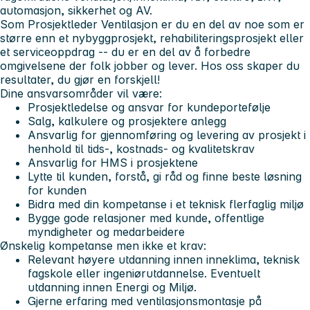
automasjon, sikkerhet og AV.
Som Prosjektleder Ventilasjon er du en del av noe som er
større enn et nybyggprosjekt, rehabiliteringsprosjekt eller
et serviceoppdrag -- du er en del av å forbedre
omgivelsene der folk jobber og lever. Hos oss skaper du
resultater, du gjør en forskjell!
Dine ansvarsområder vil være:
Prosjektledelse og ansvar for kundeportefølje
Salg, kalkulere og prosjektere anlegg
Ansvarlig for gjennomføring og levering av prosjekt i
henhold til tids-, kostnads- og kvalitetskrav
Ansvarlig for HMS i prosjektene
Lytte til kunden, forstå, gi råd og finne beste løsning
for kunden
Bidra med din kompetanse i et teknisk flerfaglig miljø
Bygge gode relasjoner med kunde, offentlige
myndigheter og medarbeidere
Ønskelig kompetanse men ikke et krav:
Relevant høyere utdanning innen inneklima, teknisk
fagskole eller ingeniørutdannelse. Eventuelt
utdanning innen Energi og Miljø.
Gjerne erfaring med ventilasjonsmontasje på