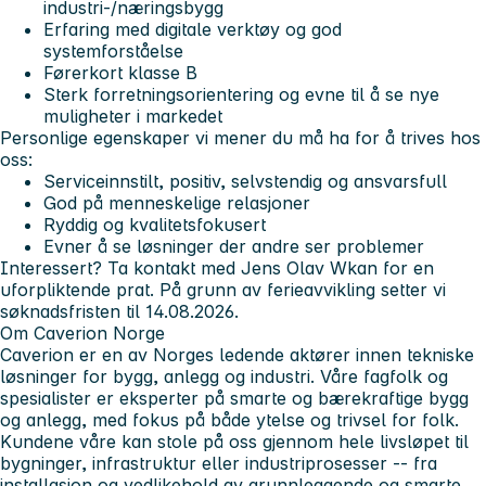
industri-/næringsbygg
Erfaring med digitale verktøy og god
systemforståelse
Førerkort klasse B
Sterk forretningsorientering og evne til å se nye
muligheter i markedet
Personlige egenskaper vi mener du må ha for å trives hos
oss:
Serviceinnstilt, positiv, selvstendig og ansvarsfull
God på menneskelige relasjoner
Ryddig og kvalitetsfokusert
Evner å se løsninger der andre ser problemer
Interessert? Ta kontakt med Jens Olav Wkan for en
uforpliktende prat.
På grunn av ferieavvikling setter vi
søknadsfristen til 14.08.2026.
Om Caverion Norge
Caverion er en av Norges ledende aktører innen tekniske
løsninger for bygg, anlegg og industri. Våre fagfolk og
spesialister er eksperter på smarte og bærekraftige bygg
og anlegg, med fokus på både ytelse og trivsel for folk.
Kundene våre kan stole på oss gjennom hele livsløpet til
bygninger, infrastruktur eller industriprosesser -- fra
installasjon og vedlikehold av grunnleggende og smarte